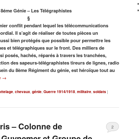
 8éme Génie – Les Télégraphistes
§
ier conflit pendant lequel les télécommunications
ordial. Il s’agit de réaliser de toutes pièces un
ussi bien protégés que possible pour permettre les
 et télégraphiques sur le front. Des milliers de
si posés, hachés, réparés à travers les tranchées,
tion des sapeurs-télégraphistes tireurs de lignes, radio
sein du 8ème Régiment du génie, est héroïque tout au
e
→
attelage
,
chevaux
,
génie
,
Guerre 1914/1918
,
militaire
,
soldats
|
ris – Colonne de
2
e Guynemer et Groupe de