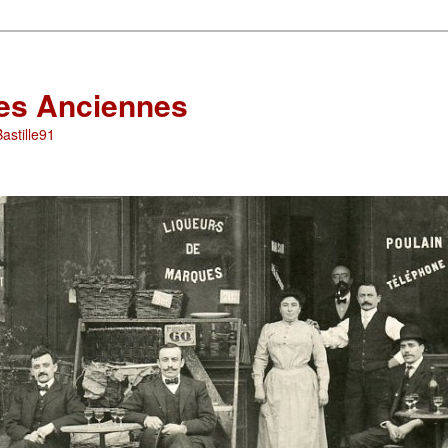
les Anciennes
astille91