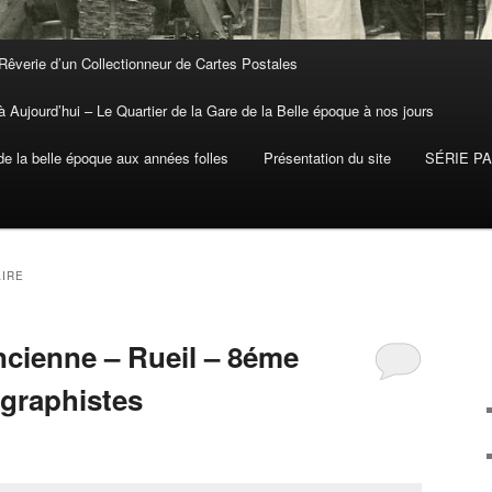
Rêverie d’un Collectionneur de Cartes Postales
 Aujourd’hui – Le Quartier de la Gare de la Belle époque à nos jours
 la belle époque aux années folles
Présentation du site
SÉRIE P
AIRE
ncienne – Rueil – 8éme
égraphistes