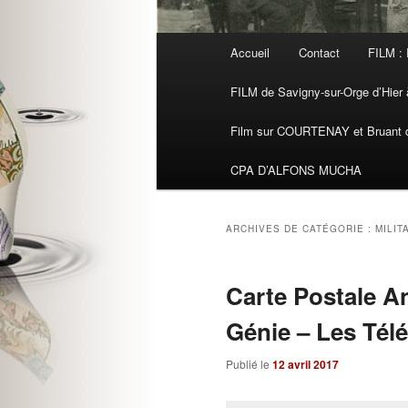
Menu
Accueil
Contact
FILM : 
principal
FILM de Savigny-sur-Orge d’Hier à
Film sur COURTENAY et Bruant de
CPA D’ALFONS MUCHA
ARCHIVES DE CATÉGORIE :
MILIT
Carte Postale A
Génie – Les Tél
Publié le
12 avril 2017