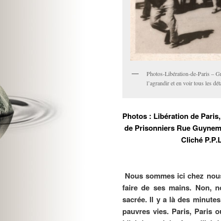
Photos-Libération-de-Paris – Gro
l’agrandir et en voir tous les dét
Photos : Libération de Paris,
de Prisonniers Rue Guynemer
Cliché P.P.L
Nous sommes ici chez nous d
faire de ses mains. Non, n
sacrée. Il y a là des minut
pauvres vies. Paris, Paris o