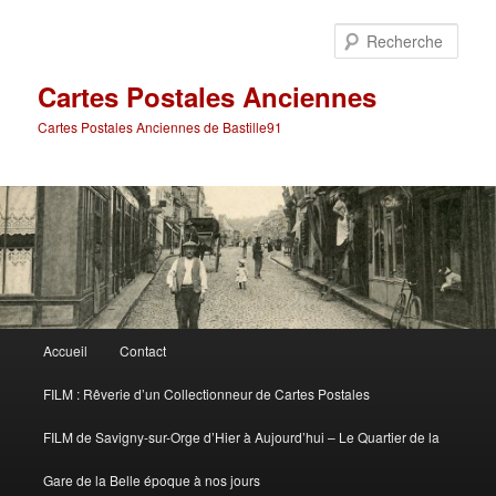
Aller
Aller
au
au
Rech
contenu
contenu
principal
secondaire
Cartes Postales Anciennes
Cartes Postales Anciennes de Bastille91
Menu
Accueil
Contact
principal
FILM : Rêverie d’un Collectionneur de Cartes Postales
FILM de Savigny-sur-Orge d’Hier à Aujourd’hui – Le Quartier de la
Gare de la Belle époque à nos jours