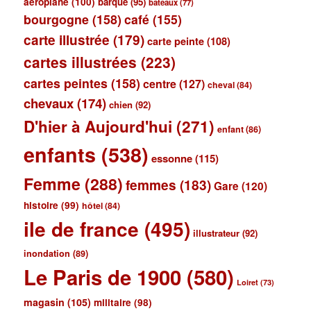
aéroplane
(100)
barque
(95)
bateaux
(77)
bourgogne
(158)
café
(155)
carte illustrée
(179)
carte peinte
(108)
cartes illustrées
(223)
cartes peintes
(158)
centre
(127)
cheval
(84)
chevaux
(174)
chien
(92)
D'hier à Aujourd'hui
(271)
enfant
(86)
enfants
(538)
essonne
(115)
Femme
(288)
femmes
(183)
Gare
(120)
histoire
(99)
hôtel
(84)
ile de france
(495)
illustrateur
(92)
inondation
(89)
Le Paris de 1900
(580)
Loiret
(73)
magasin
(105)
militaire
(98)