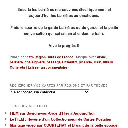
Ensuite les barrières manœuvrées électriquement, et
aujourd’hui les barrières automatiques.
Finis le sourire de la garde barrières ou du garde, et la petite
conversation qui suivait en attendant le train.
Vive le progrès !!
Publié dans
21-Région Hauts de France
|
Marqué avec
aisne
,
barriere
,
chataigniers
,
passage a niveaux
,
picardie
,
train
,
Villers
Cotterets
|
Laisser un commentaire
RECHERCHER VOS CARTES PAR RÉGIONS ET PAR THÈMES
Rechercher
vos
cartes
LIENS SUR MES FILMS
par
FILM sur Savigny-sur-Orge d’Hier à Aujourd’hui
régions
Le FILM : Rêverie d’un Collectionneur de Cartes Postales
et
par
Montage vidéo sur COURTENAY et Bruant de la belle époque