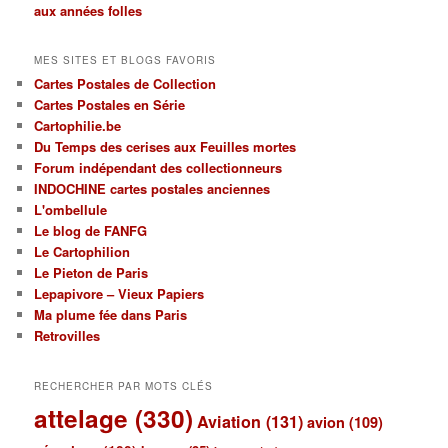
thèmes
aux années folles
MES SITES ET BLOGS FAVORIS
Cartes Postales de Collection
Cartes Postales en Série
Cartophilie.be
Du Temps des cerises aux Feuilles mortes
Forum indépendant des collectionneurs
INDOCHINE cartes postales anciennes
L'ombellule
Le blog de FANFG
Le Cartophilion
Le Pieton de Paris
Lepapivore – Vieux Papiers
Ma plume fée dans Paris
Retrovilles
RECHERCHER PAR MOTS CLÉS
attelage
(330)
Aviation
(131)
avion
(109)