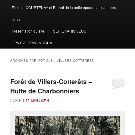
Film sur COURTENAY et Bruant de la belle époque aux années
folles
Présentation du site
SÉRIE PARIS VÉCU
CPA D’ALFONS MUCHA
ARCHIVES PAR MOT-CLÉ :
VILLERS COTTERETS
Forêt de Villers-Cotterêts –
Hutte de Charbonniers
Publié le
11 juillet 2014