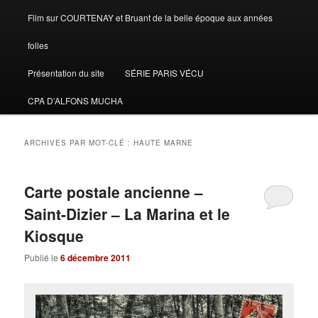
Film sur COURTENAY et Bruant de la belle époque aux années
folles
Présentation du site
SÉRIE PARIS VÉCU
CPA D’ALFONS MUCHA
ARCHIVES PAR MOT-CLÉ :
HAUTE MARNE
Carte postale ancienne –
Saint-Dizier – La Marina et le
Kiosque
Publié le
6 décembre 2011