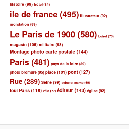
histoire
(99)
hôtel
(84)
ile de france
(495)
illustrateur
(92)
inondation
(89)
Le Paris de 1900
(580)
Loiret
(73)
magasin
(105)
militaire
(98)
Montage photo carte postale
(144)
Paris
(481)
pays de la loire
(89)
pont
(127)
place
(101)
photo bromure
(95)
Rue
(289)
Seine
(99)
seine et marne
(69)
éditeur
(143)
tout Paris
(118)
église
(92)
vélo
(77)