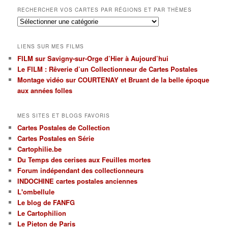
RECHERCHER VOS CARTES PAR RÉGIONS ET PAR THÈMES
Rechercher
vos
cartes
LIENS SUR MES FILMS
par
FILM sur Savigny-sur-Orge d’Hier à Aujourd’hui
régions
Le FILM : Rêverie d’un Collectionneur de Cartes Postales
et
par
Montage vidéo sur COURTENAY et Bruant de la belle époque
thèmes
aux années folles
MES SITES ET BLOGS FAVORIS
Cartes Postales de Collection
Cartes Postales en Série
Cartophilie.be
Du Temps des cerises aux Feuilles mortes
Forum indépendant des collectionneurs
INDOCHINE cartes postales anciennes
L'ombellule
Le blog de FANFG
Le Cartophilion
Le Pieton de Paris