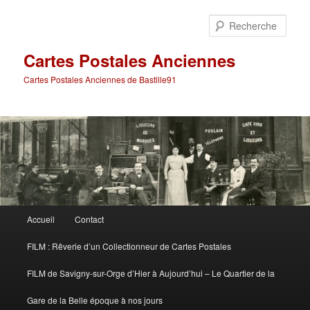
Aller
Aller
au
au
Rech
contenu
contenu
principal
secondaire
Cartes Postales Anciennes
Cartes Postales Anciennes de Bastille91
Menu
Accueil
Contact
principal
FILM : Rêverie d’un Collectionneur de Cartes Postales
FILM de Savigny-sur-Orge d’Hier à Aujourd’hui – Le Quartier de la
Gare de la Belle époque à nos jours