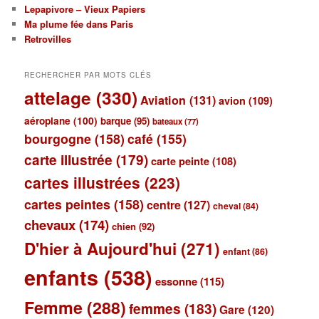
Lepapivore – Vieux Papiers
Ma plume fée dans Paris
Retrovilles
RECHERCHER PAR MOTS CLÉS
attelage
(330)
Aviation
(131)
avion
(109)
aéroplane
(100)
barque
(95)
bateaux
(77)
bourgogne
(158)
café
(155)
carte illustrée
(179)
carte peinte
(108)
cartes illustrées
(223)
cartes peintes
(158)
centre
(127)
cheval
(84)
chevaux
(174)
chien
(92)
D'hier à Aujourd'hui
(271)
enfant
(86)
enfants
(538)
essonne
(115)
Femme
(288)
femmes
(183)
Gare
(120)