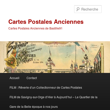
Aller
Aller
au
au
Rech
contenu
contenu
principal
secondaire
Cartes Postales Anciennes
Cartes Postales Anciennes de Bastille91
Menu
Accueil
Contact
principal
FILM : Rêverie d’un Collectionneur de Cartes Postales
FILM de Savigny-sur-Orge d’Hier à Aujourd’hui – Le Quartier de la
Gare de la Belle époque à nos jours