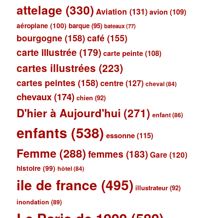
attelage
(330)
Aviation
(131)
avion
(109)
aéroplane
(100)
barque
(95)
bateaux
(77)
bourgogne
(158)
café
(155)
carte illustrée
(179)
carte peinte
(108)
cartes illustrées
(223)
cartes peintes
(158)
centre
(127)
cheval
(84)
chevaux
(174)
chien
(92)
D'hier à Aujourd'hui
(271)
enfant
(86)
enfants
(538)
essonne
(115)
Femme
(288)
femmes
(183)
Gare
(120)
histoire
(99)
hôtel
(84)
ile de france
(495)
illustrateur
(92)
inondation
(89)