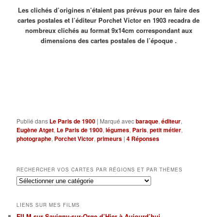
Les clichés d’origines n’étaient pas prévus pour en faire des
cartes postales et l’éditeur
Porchet Victor en 1903 recadra de
nombreux clichés
au format 9x14cm
correspondant aux
dimensions
des cartes postales de l’époque .
Publié dans
Le Paris de 1900
|
Marqué avec
baraque
,
éditeur
,
Eugène Atget
,
Le Paris de 1900
,
légumes
,
Paris
,
petit métier
,
photographe
,
Porchet Victor
,
primeurs
|
4
Réponses
RECHERCHER VOS CARTES PAR RÉGIONS ET PAR THÈMES
Rechercher
vos
cartes
LIENS SUR MES FILMS
par
FILM sur Savigny-sur-Orge d’Hier à Aujourd’hui
régions