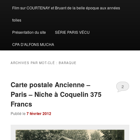
Film sur COURTENAY et Bruant de la belle époque aux années
folles
Présentation du site
SÉRIE PARIS VÉCU
CPA D’ALFONS MUCHA
ARCHIVES PAR MOT-CLÉ :
BARAQUE
Carte postale Ancienne –
2
Paris – Niche à Coquelin 375
Francs
Publié le
7 février 2012