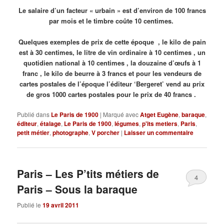
Le salaire d’un facteur « urbain » est d’environ de 100 francs
par mois et le timbre coûte 10 centimes.
Quelques exemples de prix de cette époque , le kilo de pain
est à 30 centimes, le litre de vin ordinaire à 10 centimes , un
quotidien national à 10 centimes , la douzaine d’œufs à 1
franc , le kilo de beurre à 3 francs et pour les vendeurs de
cartes postales de l’époque l’éditeur ‘Bergeret’ vend au prix
de gros 1000 cartes postales pour le prix de 40 francs .
Publié dans
Le Paris de 1900
|
Marqué avec
Atget Eugène
,
baraque
,
éditeur
,
étalage
,
Le Paris de 1900
,
légumes
,
p'its metiers
,
Paris
,
petit métier
,
photographe
,
V porcher
|
Laisser un commentaire
Paris – Les P’tits métiers de
4
Paris – Sous la baraque
Publié le
19 avril 2011