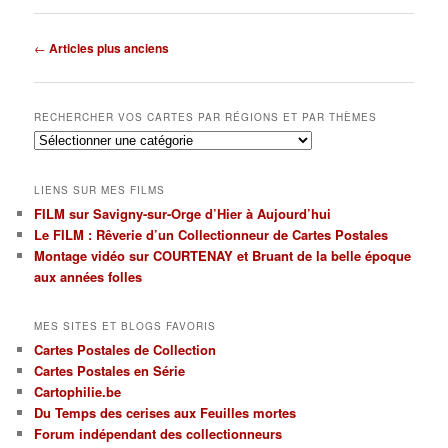
Navigation
←
Articles plus anciens
des
articles
RECHERCHER VOS CARTES PAR RÉGIONS ET PAR THÈMES
Rechercher
vos
cartes
LIENS SUR MES FILMS
par
FILM sur Savigny-sur-Orge d’Hier à Aujourd’hui
régions
Le FILM : Rêverie d’un Collectionneur de Cartes Postales
et
par
Montage vidéo sur COURTENAY et Bruant de la belle époque
thèmes
aux années folles
MES SITES ET BLOGS FAVORIS
Cartes Postales de Collection
Cartes Postales en Série
Cartophilie.be
Du Temps des cerises aux Feuilles mortes
Forum indépendant des collectionneurs