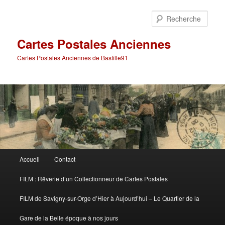
Aller
Aller
au
au
Rech
contenu
contenu
principal
secondaire
Cartes Postales Anciennes
Cartes Postales Anciennes de Bastille91
Menu
Accueil
Contact
principal
FILM : Rêverie d’un Collectionneur de Cartes Postales
FILM de Savigny-sur-Orge d’Hier à Aujourd’hui – Le Quartier de la
Gare de la Belle époque à nos jours