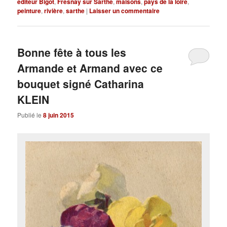
éditeur Bigot
,
Fresnay sur Sarthe
,
maisons
,
pays de la loire
,
peinture
,
rivière
,
sarthe
|
Laisser un commentaire
Bonne fête à tous les
Armande et Armand avec ce
bouquet signé Catharina
KLEIN
Publié le
8 juin 2015