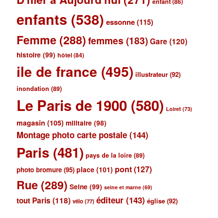
enfant
(86)
enfants
(538)
essonne
(115)
Femme
(288)
femmes
(183)
Gare
(120)
histoire
(99)
hôtel
(84)
ile de france
(495)
illustrateur
(92)
inondation
(89)
Le Paris de 1900
(580)
Loiret
(73)
magasin
(105)
militaire
(98)
Montage photo carte postale
(144)
Paris
(481)
pays de la loire
(89)
pont
(127)
place
(101)
photo bromure
(95)
Rue
(289)
Seine
(99)
seine et marne
(69)
éditeur
(143)
tout Paris
(118)
église
(92)
vélo
(77)