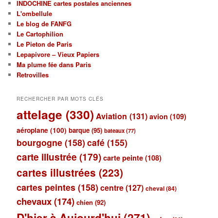
INDOCHINE cartes postales anciennes
L'ombellule
Le blog de FANFG
Le Cartophilion
Le Pieton de Paris
Lepapivore – Vieux Papiers
Ma plume fée dans Paris
Retrovilles
RECHERCHER PAR MOTS CLÉS
attelage
(330)
Aviation
(131)
avion
(109)
aéroplane
(100)
barque
(95)
bateaux
(77)
bourgogne
(158)
café
(155)
carte illustrée
(179)
carte peinte
(108)
cartes illustrées
(223)
cartes peintes
(158)
centre
(127)
cheval
(84)
chevaux
(174)
chien
(92)
D'hier à Aujourd'hui
(271)