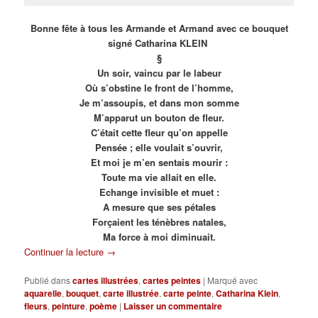
Bonne fête à tous les Armande et Armand avec ce bouquet
signé Catharina KLEIN
§
Un soir, vaincu par le labeur
Où s’obstine le front de l’homme,
Je m’assoupis, et dans mon somme
M’apparut un bouton de fleur.
C’était cette fleur qu’on appelle
Pensée ; elle voulait s’ouvrir,
Et moi je m’en sentais mourir :
Toute ma vie allait en elle.
Echange invisible et muet :
A mesure que ses pétales
Forçaient les ténèbres natales,
Ma force à moi diminuait.
Continuer la lecture
→
Publié dans
cartes illustrées
,
cartes peintes
|
Marqué avec
aquarelle
,
bouquet
,
carte illustrée
,
carte peinte
,
Catharina Klein
,
fleurs
,
peinture
,
poème
|
Laisser un commentaire