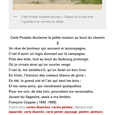
Carte-Postale-Ancienne-paysage – Cliquez sur la carte pour
l’agrandir et en voir tous les détails
Carte Postale Ancienne la petite maison au bout du chemin
§
Un rêve de bonheur qui souvent m’accompagne,
C’est d’avoir un logis donnant sur la campagne,
Près des toits, tout au bout du faubourg prolongé,
Où je vivrais ainsi qu’un ouvrier rangé.
C’est là, me semble-t-il, qu’on ferait un bon livre.
En hiver, l’horizon des coteaux blancs de givre ;
En été, le grand ciel et l’air qui sent les bois ;
Et les rares amis, qui viendraient quelquefois
Pour me voir, de très loin, pourraient me reconnaître,
Jouant du flageolet, assis à ma fenêtre.
François Coppée ( 1842 -1908)
Publié dans
cartes illustrées
,
cartes peintes
|
Marqué avec
aquarelle
,
carte illustrée
,
carte peinte
,
paysage
,
peintre
,
peinture
,