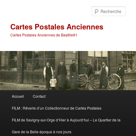
Aller
Aller
au
au
Rech
contenu
contenu
principal
secondaire
Cartes Postales Anciennes
Cartes Postales Anciennes de Bastille91
Menu
Accueil
Contact
principal
FILM : Rêverie d’un Collectionneur de Cartes Postales
FILM de Savigny-sur-Orge d’Hier à Aujourd’hui – Le Quartier de la
Gare de la Belle époque à nos jours