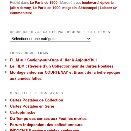
Publié dans
Le Paris de 1900
|
Marqué avec
boulevard
,
épicerie
,
julien damoy
,
Le Paris de 1900
,
magasin
,
Sébastopol
|
Laisser un
commentaire
RECHERCHER VOS CARTES PAR RÉGIONS ET PAR THÈMES
Rechercher
vos
cartes
LIENS SUR MES FILMS
par
FILM sur Savigny-sur-Orge d’Hier à Aujourd’hui
régions
Le FILM : Rêverie d’un Collectionneur de Cartes Postales
et
par
Montage vidéo sur COURTENAY et Bruant de la belle époque
thèmes
aux années folles
MES SITES ET BLOGS FAVORIS
Cartes Postales de Collection
Cartes Postales en Série
Cartophilie.be
Du Temps des cerises aux Feuilles mortes
Forum indépendant des collectionneurs
INDOCHINE cartes postales anciennes