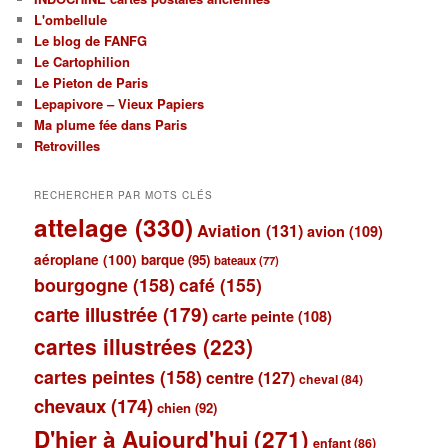
L'ombellule
Le blog de FANFG
Le Cartophilion
Le Pieton de Paris
Lepapivore – Vieux Papiers
Ma plume fée dans Paris
Retrovilles
RECHERCHER PAR MOTS CLÉS
attelage
(330)
Aviation
(131)
avion
(109)
aéroplane
(100)
barque
(95)
bateaux
(77)
bourgogne
(158)
café
(155)
carte illustrée
(179)
carte peinte
(108)
cartes illustrées
(223)
cartes peintes
(158)
centre
(127)
cheval
(84)
chevaux
(174)
chien
(92)
D'hier à Aujourd'hui
(271)
enfant
(86)