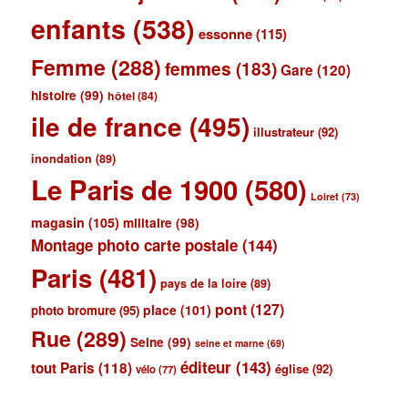
enfants
(538)
essonne
(115)
Femme
(288)
femmes
(183)
Gare
(120)
histoire
(99)
hôtel
(84)
ile de france
(495)
illustrateur
(92)
inondation
(89)
Le Paris de 1900
(580)
Loiret
(73)
magasin
(105)
militaire
(98)
Montage photo carte postale
(144)
Paris
(481)
pays de la loire
(89)
pont
(127)
place
(101)
photo bromure
(95)
Rue
(289)
Seine
(99)
seine et marne
(69)
éditeur
(143)
tout Paris
(118)
église
(92)
vélo
(77)