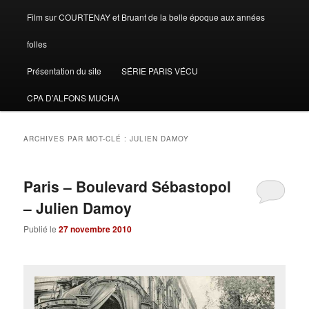
Film sur COURTENAY et Bruant de la belle époque aux années
folles
Présentation du site
SÉRIE PARIS VÉCU
CPA D’ALFONS MUCHA
ARCHIVES PAR MOT-CLÉ :
JULIEN DAMOY
Paris – Boulevard Sébastopol
– Julien Damoy
Publié le
27 novembre 2010