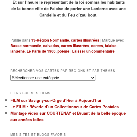
Et sur l’heure le représentant de la loi somma les habitants
de la bonne ville de Falaise de porter une Lanterne avec une
Candelle et du Feu d’zau bout.
Publié dans
13-Région Normandie
,
cartes illustrées
|
Marqué avec
Basse normandie
,
calvados
,
cartes illustrées
,
contes
,
falaise
,
lanterne
,
Le Paris de 1900
,
poème
|
Laisser un commentaire
RECHERCHER VOS CARTES PAR RÉGIONS ET PAR THÈMES
Rechercher
vos
cartes
LIENS SUR MES FILMS
par
FILM sur Savigny-sur-Orge d’Hier à Aujourd’hui
régions
Le FILM : Rêverie d’un Collectionneur de Cartes Postales
et
par
Montage vidéo sur COURTENAY et Bruant de la belle époque
thèmes
aux années folles
MES SITES ET BLOGS FAVORIS