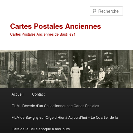
Aller
Aller
au
au
Rech
contenu
contenu
principal
secondaire
Cartes Postales Anciennes
Cartes Postales Anciennes de Bastille91
Menu
Accueil
Contact
principal
FILM : Rêverie d’un Collectionneur de Cartes Postales
FILM de Savigny-sur-Orge d’Hier à Aujourd’hui – Le Quartier de la
Gare de la Belle époque à nos jours