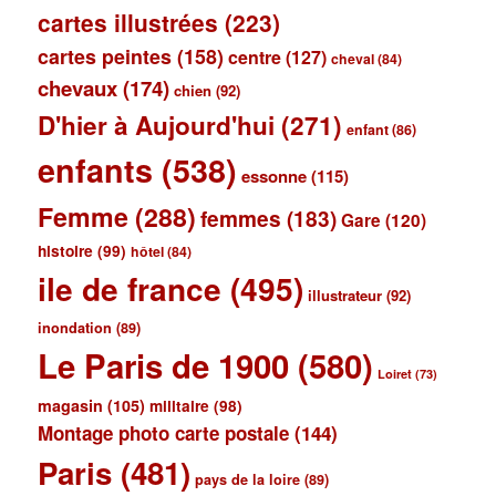
cartes illustrées
(223)
cartes peintes
(158)
centre
(127)
cheval
(84)
chevaux
(174)
chien
(92)
D'hier à Aujourd'hui
(271)
enfant
(86)
enfants
(538)
essonne
(115)
Femme
(288)
femmes
(183)
Gare
(120)
histoire
(99)
hôtel
(84)
ile de france
(495)
illustrateur
(92)
inondation
(89)
Le Paris de 1900
(580)
Loiret
(73)
magasin
(105)
militaire
(98)
Montage photo carte postale
(144)
Paris
(481)
pays de la loire
(89)