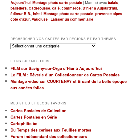
Aujourd'hui
,
Montage photo carte postale
|
Marqué avec
balais
,
balletiers
,
Caderousse
,
café
,
commerce
,
D'hier à Aujourd'hui
,
éditeur B B.
,
hôtel
,
Montage photo carte postale
,
provence alpes
cote d'azur
,
Vaucluse
|
Laisser un commentaire
RECHERCHER VOS CARTES PAR RÉGIONS ET PAR THÈMES
Rechercher
vos
cartes
LIENS SUR MES FILMS
par
FILM sur Savigny-sur-Orge d’Hier à Aujourd’hui
régions
Le FILM : Rêverie d’un Collectionneur de Cartes Postales
et
par
Montage vidéo sur COURTENAY et Bruant de la belle époque
thèmes
aux années folles
MES SITES ET BLOGS FAVORIS
Cartes Postales de Collection
Cartes Postales en Série
Cartophilie.be
Du Temps des cerises aux Feuilles mortes
Forum indépendant des collectionneurs