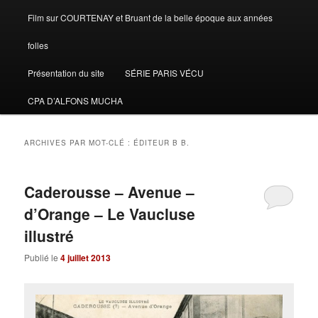
Film sur COURTENAY et Bruant de la belle époque aux années
folles
Présentation du site
SÉRIE PARIS VÉCU
CPA D’ALFONS MUCHA
ARCHIVES PAR MOT-CLÉ :
ÉDITEUR B B.
Caderousse – Avenue –
d’Orange – Le Vaucluse
illustré
Publié le
4 juillet 2013