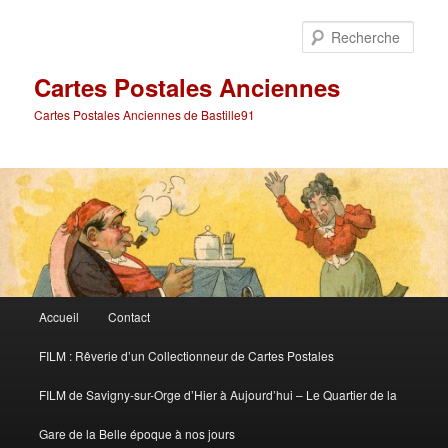
Aller
Aller
au
au
Rech
contenu
contenu
principal
secondaire
Cartes Postales Anciennes
Cartes Postales Anciennes de Bastille91
Menu
Accueil
Contact
principal
FILM : Rêverie d’un Collectionneur de Cartes Postales
FILM de Savigny-sur-Orge d’Hier à Aujourd’hui – Le Quartier de la
Gare de la Belle époque à nos jours