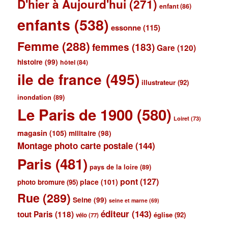
D'hier à Aujourd'hui
(271)
enfant
(86)
enfants
(538)
essonne
(115)
Femme
(288)
femmes
(183)
Gare
(120)
histoire
(99)
hôtel
(84)
ile de france
(495)
illustrateur
(92)
inondation
(89)
Le Paris de 1900
(580)
Loiret
(73)
magasin
(105)
militaire
(98)
Montage photo carte postale
(144)
Paris
(481)
pays de la loire
(89)
pont
(127)
place
(101)
photo bromure
(95)
Rue
(289)
Seine
(99)
seine et marne
(69)
éditeur
(143)
tout Paris
(118)
église
(92)
vélo
(77)