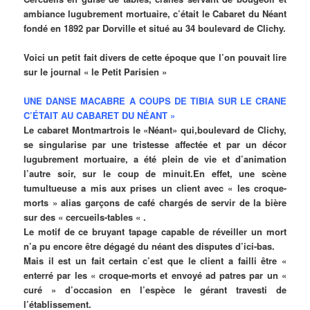
ambiance lugubrement mortuaire, c’était le Cabaret du Néant
fondé en 1892 par Dorville et situé au 34 boulevard de Clichy.
Voici un petit fait divers de cette époque que l’on pouvait lire
sur le journal « le Petit Parisien »
UNE DANSE MACABRE A COUPS DE TIBIA SUR LE CRANE
C’ÉTAIT AU CABARET DU NÉANT »
Le cabaret Montmartrois le «Néant» qui,boulevard de Clichy,
se singularise par une tristesse affectée et par un décor
lugubrement mortuaire, a été plein de vie et d’animation
l’autre soir, sur le coup de minuit.En effet, une scène
tumultueuse a mis aux prises un client avec « les croque-
morts » alias garçons de café chargés de servir de la bière
sur des « cercueils-tables « .
Le motif de ce bruyant tapage capable de réveiller un mort
n’a pu encore être dégagé du néant des disputes d’ici-bas.
Mais il est un fait certain c’est que le client a failli être «
enterré par les « croque-morts et envoyé ad patres par un «
curé » d’occasion en l’espèce le gérant travesti de
l’établissement.