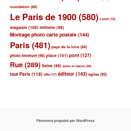
inondation
(89)
Le Paris de 1900
(580)
Loiret
(73)
magasin
(105)
militaire
(98)
Montage photo carte postale
(144)
Paris
(481)
pays de la loire
(89)
pont
(127)
place
(101)
photo bromure
(95)
Rue
(289)
Seine
(99)
seine et marne
(69)
éditeur
(143)
tout Paris
(118)
église
(92)
vélo
(77)
Fièrement propulsé par WordPress