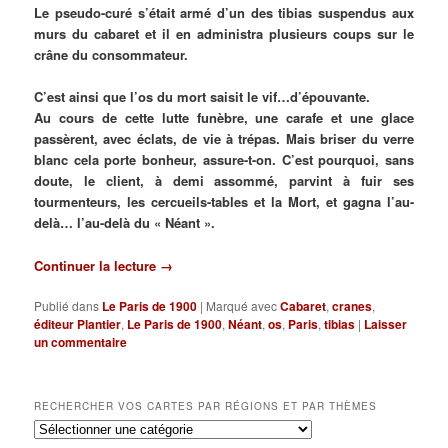
Le pseudo-curé s’était armé d’un des tibias suspendus aux
murs du cabaret et il en administra plusieurs coups sur le
crâne du consommateur.
C’est ainsi que l’os du mort saisit le vif…d’épouvante.
Au cours de cette lutte funèbre, une carafe et une glace
passèrent, avec éclats, de vie à trépas. Mais briser du verre
blanc cela porte bonheur, assure-t-on. C’est pourquoi, sans
doute, le client, à demi assommé, parvint à fuir ses
tourmenteurs, les cercueils-tables et la Mort, et gagna l’au-
delà… l’au-delà du « Néant ».
Continuer la lecture
→
Publié dans
Le Paris de 1900
|
Marqué avec
Cabaret
,
cranes
,
éditeur Plantier
,
Le Paris de 1900
,
Néant
,
os
,
Paris
,
tibias
|
Laisser
un commentaire
RECHERCHER VOS CARTES PAR RÉGIONS ET PAR THÈMES
Rechercher
vos