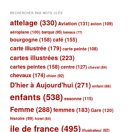
RECHERCHER PAR MOTS CLÉS
attelage
(330)
Aviation
(131)
avion
(109)
aéroplane
(100)
barque
(95)
bateaux
(77)
bourgogne
(158)
café
(155)
carte illustrée
(179)
carte peinte
(108)
cartes illustrées
(223)
cartes peintes
(158)
centre
(127)
cheval
(84)
chevaux
(174)
chien
(92)
D'hier à Aujourd'hui
(271)
enfant
(86)
enfants
(538)
essonne
(115)
Femme
(288)
femmes
(183)
Gare
(120)
histoire
(99)
hôtel
(84)
ile de france
(495)
illustrateur
(92)