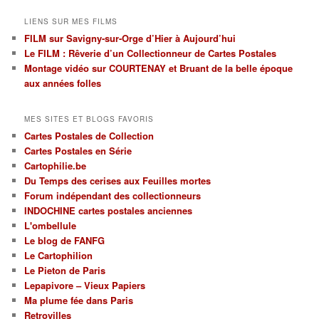
cartes
LIENS SUR MES FILMS
par
FILM sur Savigny-sur-Orge d’Hier à Aujourd’hui
régions
Le FILM : Rêverie d’un Collectionneur de Cartes Postales
et
par
Montage vidéo sur COURTENAY et Bruant de la belle époque
thèmes
aux années folles
MES SITES ET BLOGS FAVORIS
Cartes Postales de Collection
Cartes Postales en Série
Cartophilie.be
Du Temps des cerises aux Feuilles mortes
Forum indépendant des collectionneurs
INDOCHINE cartes postales anciennes
L'ombellule
Le blog de FANFG
Le Cartophilion
Le Pieton de Paris
Lepapivore – Vieux Papiers
Ma plume fée dans Paris
Retrovilles