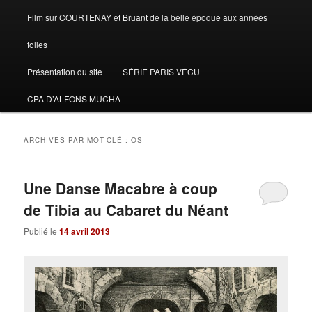
Film sur COURTENAY et Bruant de la belle époque aux années
folles
Présentation du site
SÉRIE PARIS VÉCU
CPA D’ALFONS MUCHA
ARCHIVES PAR MOT-CLÉ :
OS
Une Danse Macabre à coup
de Tibia au Cabaret du Néant
Publié le
14 avril 2013