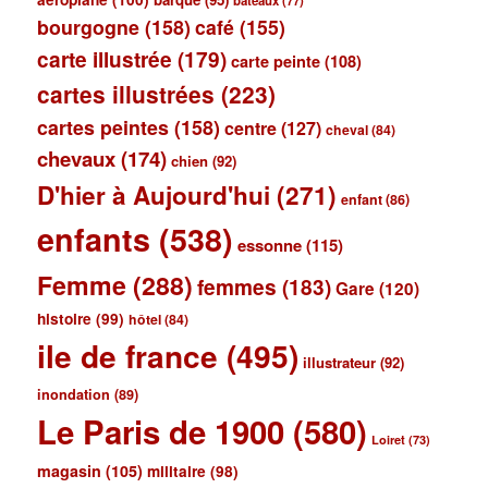
bateaux
(77)
bourgogne
(158)
café
(155)
carte illustrée
(179)
carte peinte
(108)
cartes illustrées
(223)
cartes peintes
(158)
centre
(127)
cheval
(84)
chevaux
(174)
chien
(92)
D'hier à Aujourd'hui
(271)
enfant
(86)
enfants
(538)
essonne
(115)
Femme
(288)
femmes
(183)
Gare
(120)
histoire
(99)
hôtel
(84)
ile de france
(495)
illustrateur
(92)
inondation
(89)
Le Paris de 1900
(580)
Loiret
(73)
magasin
(105)
militaire
(98)