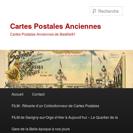
Aller
Aller
au
au
Rech
contenu
contenu
principal
secondaire
Cartes Postales Anciennes
Cartes Postales Anciennes de Bastille91
Menu
Accueil
Contact
principal
FILM : Rêverie d’un Collectionneur de Cartes Postales
FILM de Savigny-sur-Orge d’Hier à Aujourd’hui – Le Quartier de la
Gare de la Belle époque à nos jours