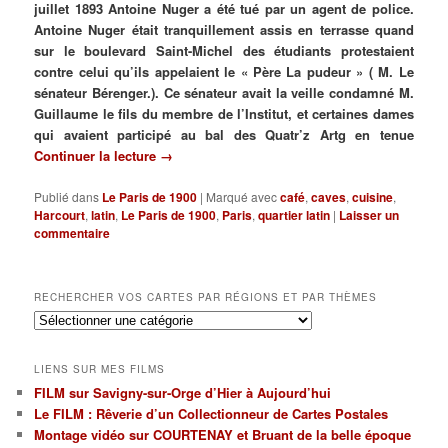
juillet 1893 Antoine Nuger a été tué par un agent de police.
Antoine Nuger était tranquillement assis en terrasse quand
sur le boulevard Saint-Michel des étudiants protestaient
contre celui qu’ils appelaient le « Père La pudeur » ( M. Le
sénateur Bérenger.). Ce sénateur avait la veille condamné M.
Guillaume le fils du membre de l’Institut, et certaines dames
qui avaient participé au bal des Quatr’z Artg en tenue
Continuer la lecture
→
Publié dans
Le Paris de 1900
|
Marqué avec
café
,
caves
,
cuisine
,
Harcourt
,
latin
,
Le Paris de 1900
,
Paris
,
quartier latin
|
Laisser un
commentaire
RECHERCHER VOS CARTES PAR RÉGIONS ET PAR THÈMES
Rechercher
vos
cartes
LIENS SUR MES FILMS
par
FILM sur Savigny-sur-Orge d’Hier à Aujourd’hui
régions
Le FILM : Rêverie d’un Collectionneur de Cartes Postales
et
par
Montage vidéo sur COURTENAY et Bruant de la belle époque