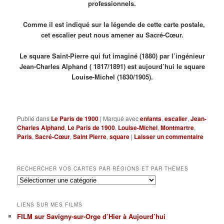
professionnels.
Comme il est indiqué sur la légende de cette carte postale,
cet escalier peut nous amener au Sacré-Cœur.
Le square Saint-Pierre qui fut imaginé (1880) par l’ingénieur
Jean-Charles Alphand ( 1817/1891) est aujourd’hui le square
Louise-Michel (1830/1905).
Publié dans
Le Paris de 1900
|
Marqué avec
enfants
,
escalier
,
Jean-
Charles Alphand
,
Le Paris de 1900
,
Louise-Michel
,
Montmartre
,
Paris
,
Sacré-Cœur
,
Saint Pierre
,
square
|
Laisser un commentaire
RECHERCHER VOS CARTES PAR RÉGIONS ET PAR THÈMES
Rechercher
vos
cartes
LIENS SUR MES FILMS
par
FILM sur Savigny-sur-Orge d’Hier à Aujourd’hui
régions