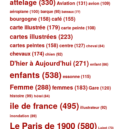
attelage
(330)
Aviation
(131)
avion
(109)
aéroplane
(100)
barque
(95)
bateaux
(77)
bourgogne
(158)
café
(155)
carte illustrée
(179)
carte peinte
(108)
cartes illustrées
(223)
cartes peintes
(158)
centre
(127)
cheval
(84)
chevaux
(174)
chien
(92)
D'hier à Aujourd'hui
(271)
enfant
(86)
enfants
(538)
essonne
(115)
Femme
(288)
femmes
(183)
Gare
(120)
histoire
(99)
hôtel
(84)
ile de france
(495)
illustrateur
(92)
inondation
(89)
Le Paris de 1900
(580)
Loiret
(73)