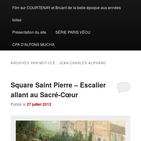
Film sur COURTENAY et Bruant de la belle époque aux années
folles
Présentation du site
SÉRIE PARIS VÉCU
CPA D’ALFONS MUCHA
ARCHIVES PAR MOT-CLÉ :
JEAN-CHARLES ALPHAND
Square Saint Pierre – Escalier
allant au Sacré-Cœur
Publié le
27 juillet 2012