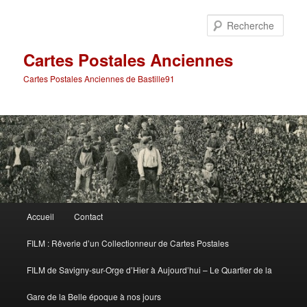
Aller
Aller
au
au
Rech
contenu
contenu
principal
secondaire
Cartes Postales Anciennes
Cartes Postales Anciennes de Bastille91
Menu
Accueil
Contact
principal
FILM : Rêverie d’un Collectionneur de Cartes Postales
FILM de Savigny-sur-Orge d’Hier à Aujourd’hui – Le Quartier de la
Gare de la Belle époque à nos jours