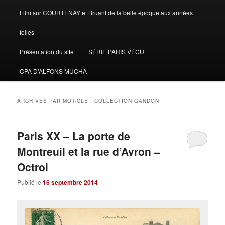
Film sur COURTENAY et Bruant de la belle époque aux années
folles
Présentation du site
SÉRIE PARIS VÉCU
CPA D’ALFONS MUCHA
ARCHIVES PAR MOT-CLÉ :
COLLECTION GANDON
Paris XX – La porte de
Montreuil et la rue d’Avron –
Octroi
Publié le
16 septembre 2014