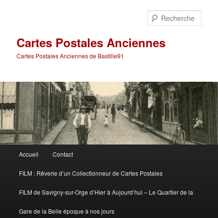
Aller
Aller
au
au
Rech
contenu
contenu
principal
secondaire
Cartes Postales Anciennes
Cartes Postales Anciennes de Bastille91
Menu
Accueil
Contact
principal
FILM : Rêverie d’un Collectionneur de Cartes Postales
FILM de Savigny-sur-Orge d’Hier à Aujourd’hui – Le Quartier de la
Gare de la Belle époque à nos jours