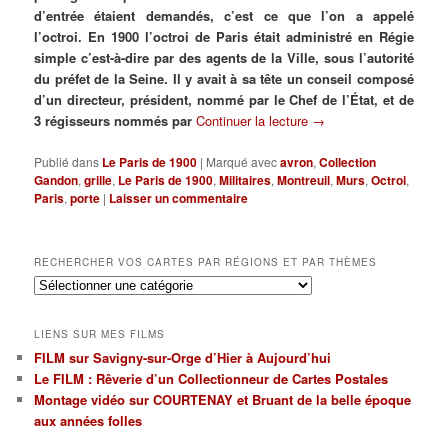
d’entrée étaient demandés, c’est ce que l’on a appelé
l’octroi. En 1900 l’octroi de Paris était administré en Régie
simple c’est-à-dire par des agents de la Ville, sous l’autorité
du préfet de la Seine. Il y avait à sa tête un conseil composé
d’un directeur, président, nommé par le Chef de l’État, et de
3 régisseurs nommés par
Continuer la lecture
→
Publié dans
Le Paris de 1900
|
Marqué avec
avron
,
Collection
Gandon
,
grille
,
Le Paris de 1900
,
Militaires
,
Montreuil
,
Murs
,
Octroi
,
Paris
,
porte
|
Laisser un commentaire
RECHERCHER VOS CARTES PAR RÉGIONS ET PAR THÈMES
Rechercher
vos
cartes
LIENS SUR MES FILMS
par
FILM sur Savigny-sur-Orge d’Hier à Aujourd’hui
régions
Le FILM : Rêverie d’un Collectionneur de Cartes Postales
et
par
Montage vidéo sur COURTENAY et Bruant de la belle époque
thèmes
aux années folles