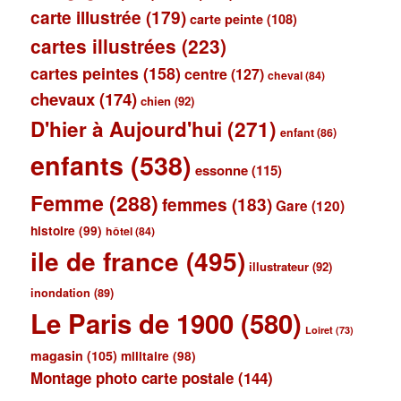
carte illustrée
(179)
carte peinte
(108)
cartes illustrées
(223)
cartes peintes
(158)
centre
(127)
cheval
(84)
chevaux
(174)
chien
(92)
D'hier à Aujourd'hui
(271)
enfant
(86)
enfants
(538)
essonne
(115)
Femme
(288)
femmes
(183)
Gare
(120)
histoire
(99)
hôtel
(84)
ile de france
(495)
illustrateur
(92)
inondation
(89)
Le Paris de 1900
(580)
Loiret
(73)
magasin
(105)
militaire
(98)
Montage photo carte postale
(144)