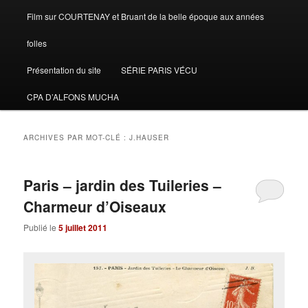
Film sur COURTENAY et Bruant de la belle époque aux années
folles
Présentation du site
SÉRIE PARIS VÉCU
CPA D’ALFONS MUCHA
ARCHIVES PAR MOT-CLÉ :
J.HAUSER
Paris – jardin des Tuileries –
Charmeur d’Oiseaux
Publié le
5 juillet 2011