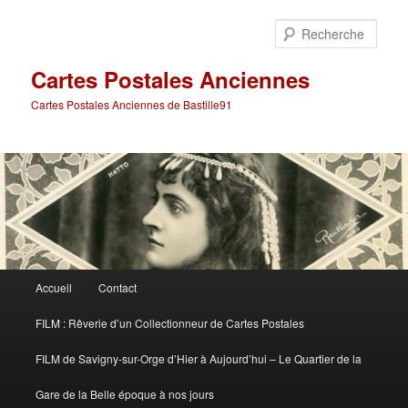
Aller
Aller
au
au
Rech
contenu
contenu
principal
secondaire
Cartes Postales Anciennes
Cartes Postales Anciennes de Bastille91
Menu
Accueil
Contact
principal
FILM : Rêverie d’un Collectionneur de Cartes Postales
FILM de Savigny-sur-Orge d’Hier à Aujourd’hui – Le Quartier de la
Gare de la Belle époque à nos jours