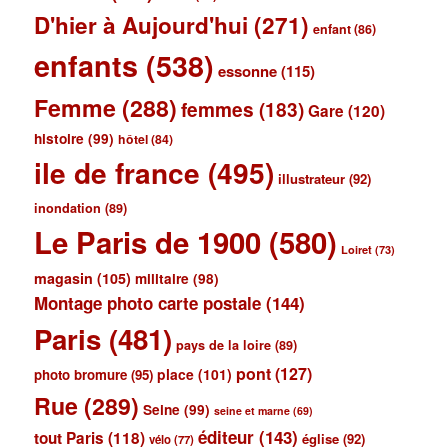
D'hier à Aujourd'hui
(271)
enfant
(86)
enfants
(538)
essonne
(115)
Femme
(288)
femmes
(183)
Gare
(120)
histoire
(99)
hôtel
(84)
ile de france
(495)
illustrateur
(92)
inondation
(89)
Le Paris de 1900
(580)
Loiret
(73)
magasin
(105)
militaire
(98)
Montage photo carte postale
(144)
Paris
(481)
pays de la loire
(89)
pont
(127)
place
(101)
photo bromure
(95)
Rue
(289)
Seine
(99)
seine et marne
(69)
éditeur
(143)
tout Paris
(118)
église
(92)
vélo
(77)