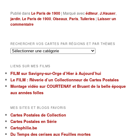
Publié dans
Le Paris de 1900
|
Marqué avec
éditeur
,
J.Hauser
,
jardin
,
Le Paris de 1900
,
Oiseaux
,
Paris
,
Tuileries
|
Laisser un
commentaire
RECHERCHER VOS CARTES PAR RÉGIONS ET PAR THÈMES
Rechercher
vos
cartes
LIENS SUR MES FILMS
par
FILM sur Savigny-sur-Orge d’Hier à Aujourd’hui
régions
Le FILM : Rêverie d’un Collectionneur de Cartes Postales
et
par
Montage vidéo sur COURTENAY et Bruant de la belle époque
thèmes
aux années folles
MES SITES ET BLOGS FAVORIS
Cartes Postales de Collection
Cartes Postales en Série
Cartophilie.be
Du Temps des cerises aux Feuilles mortes