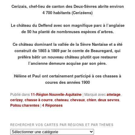
Cerizais, chef-lieu de canton des Deux-Sèvres abrite environ
4 700 habitants (Cerizéens)
Le château du Deffend avec son magnifique parc à l’anglaise
de 50 ha planté de nombreuses espèces d’arbres.
Ce château dominant la vallée de la Sèvre Nantaise et a été
construit de 1865 à 1869 par le comte de Beauregard, qui
préféra bâtir un nouveau château plutôt que restaurer
l’ancienne demeure acquise par son père.
Hélène et Paul ont certainement participé à ces chasses à
coures des années 1900
Publié dans
11-Région Nouvelle-Aquitaine
|
Marqué avec
attelage
,
cerizay
,
chasse à courre
,
chateau
,
chevaux
,
chien
,
deux sevres
,
Poitou charentes
|
4
Réponses
RECHERCHER VOS CARTES PAR RÉGIONS ET PAR THÈMES
Rechercher