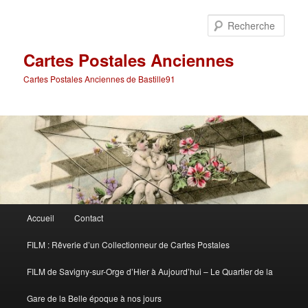
Aller
Aller
au
au
Rech
contenu
contenu
principal
secondaire
Cartes Postales Anciennes
Cartes Postales Anciennes de Bastille91
Menu
Accueil
Contact
principal
FILM : Rêverie d’un Collectionneur de Cartes Postales
FILM de Savigny-sur-Orge d’Hier à Aujourd’hui – Le Quartier de la
Gare de la Belle époque à nos jours