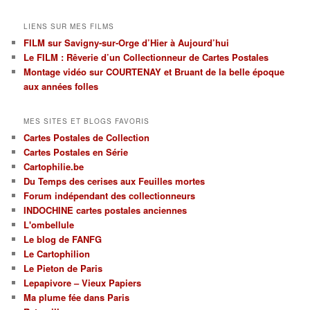
vos
cartes
LIENS SUR MES FILMS
par
FILM sur Savigny-sur-Orge d’Hier à Aujourd’hui
régions
Le FILM : Rêverie d’un Collectionneur de Cartes Postales
et
par
Montage vidéo sur COURTENAY et Bruant de la belle époque
thèmes
aux années folles
MES SITES ET BLOGS FAVORIS
Cartes Postales de Collection
Cartes Postales en Série
Cartophilie.be
Du Temps des cerises aux Feuilles mortes
Forum indépendant des collectionneurs
INDOCHINE cartes postales anciennes
L'ombellule
Le blog de FANFG
Le Cartophilion
Le Pieton de Paris
Lepapivore – Vieux Papiers
Ma plume fée dans Paris