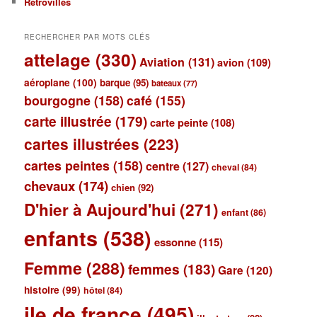
Retrovilles
RECHERCHER PAR MOTS CLÉS
attelage
(330)
Aviation
(131)
avion
(109)
aéroplane
(100)
barque
(95)
bateaux
(77)
bourgogne
(158)
café
(155)
carte illustrée
(179)
carte peinte
(108)
cartes illustrées
(223)
cartes peintes
(158)
centre
(127)
cheval
(84)
chevaux
(174)
chien
(92)
D'hier à Aujourd'hui
(271)
enfant
(86)
enfants
(538)
essonne
(115)
Femme
(288)
femmes
(183)
Gare
(120)
histoire
(99)
hôtel
(84)
ile de france
(495)