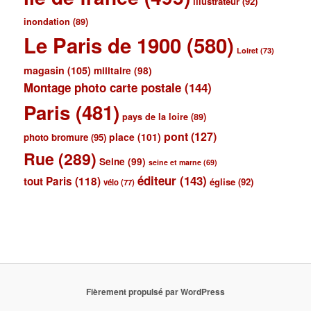
illustrateur
(92)
inondation
(89)
Le Paris de 1900
(580)
Loiret
(73)
magasin
(105)
militaire
(98)
Montage photo carte postale
(144)
Paris
(481)
pays de la loire
(89)
pont
(127)
place
(101)
photo bromure
(95)
Rue
(289)
Seine
(99)
seine et marne
(69)
éditeur
(143)
tout Paris
(118)
église
(92)
vélo
(77)
Fièrement propulsé par WordPress