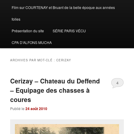
Film sur COURTENAY et Bruant de la belle époque aux années
folles
Présentation du site
SÉRIE PARIS VÉCU
CPA D’ALFONS MUCHA
ARCHIVES PAR MOT-CLÉ :
CERIZAY
Cerizay – Chateau du Deffend
4
– Equipage des chasses à
coures
Publié le
24 août 2010