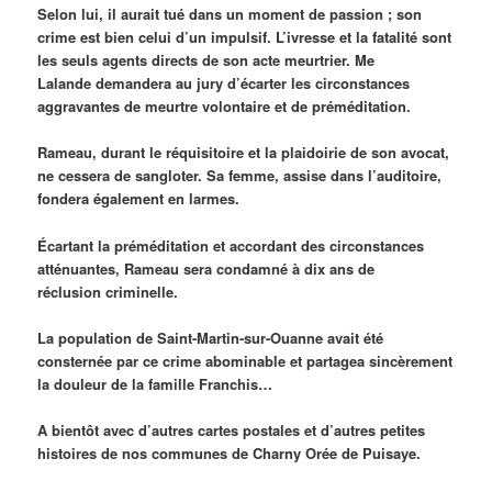
Selon lui, il aurait tué dans un moment de passion ;
son
crime est bien celui d’un impulsif.
L’ivresse et la fatalité sont
les seuls agents
directs
de son acte meurtrier.
Me
Lalande
demandera au jury d’écarter les circonstances
aggravantes de meurtre volontaire et de préméditation.
Rameau, durant le réquisitoire et la plaidoirie de son avocat,
ne cessera de sangloter.
Sa femme, assise dans l’auditoire,
fondera également en larmes.
Écartant
la préméditation et accordant des circonstances
atténuantes, Rameau sera condamné à dix ans de
réclusion
criminelle
.
La population de Saint-Martin-sur-Ouanne avait été
consternée par ce crime abominable et partagea sincèrement
la douleur de la famille Franchis…
A bientôt avec d’autres cartes postales et d’autres petites
histoires de nos communes de Charny Orée de Puisaye.