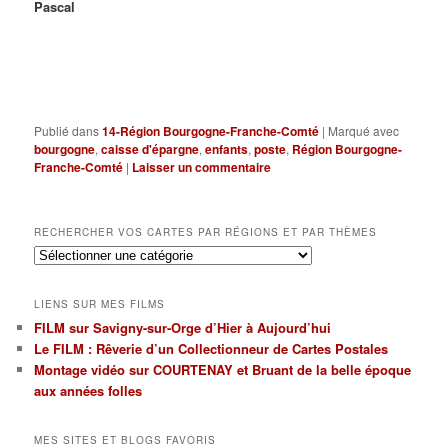
Pascal
Publié dans
14-Région Bourgogne-Franche-Comté
|
Marqué avec
bourgogne
,
caisse d'épargne
,
enfants
,
poste
,
Région Bourgogne-
Franche-Comté
|
Laisser un commentaire
RECHERCHER VOS CARTES PAR RÉGIONS ET PAR THÈMES
Rechercher
vos
cartes
LIENS SUR MES FILMS
par
FILM sur Savigny-sur-Orge d’Hier à Aujourd’hui
régions
Le FILM : Rêverie d’un Collectionneur de Cartes Postales
et
par
Montage vidéo sur COURTENAY et Bruant de la belle époque
thèmes
aux années folles
MES SITES ET BLOGS FAVORIS