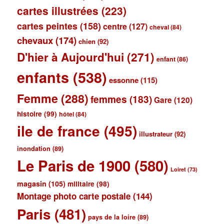
cartes illustrées
(223)
cartes peintes
(158)
centre
(127)
cheval
(84)
chevaux
(174)
chien
(92)
D'hier à Aujourd'hui
(271)
enfant
(86)
enfants
(538)
essonne
(115)
Femme
(288)
femmes
(183)
Gare
(120)
histoire
(99)
hôtel
(84)
ile de france
(495)
illustrateur
(92)
inondation
(89)
Le Paris de 1900
(580)
Loiret
(73)
magasin
(105)
militaire
(98)
Montage photo carte postale
(144)
Paris
(481)
pays de la loire
(89)