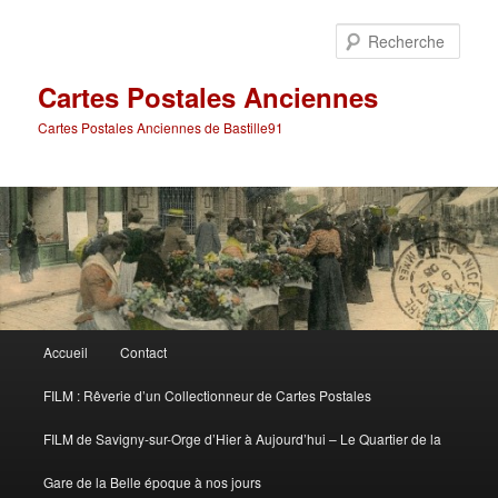
Aller
Aller
au
au
Rech
contenu
contenu
principal
secondaire
Cartes Postales Anciennes
Cartes Postales Anciennes de Bastille91
Menu
Accueil
Contact
principal
FILM : Rêverie d’un Collectionneur de Cartes Postales
FILM de Savigny-sur-Orge d’Hier à Aujourd’hui – Le Quartier de la
Gare de la Belle époque à nos jours