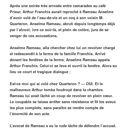
Après une soirée très arrosée entre camarades au café
Prieur, Arthur Franchis aurait reproché à Rameau Anselme
d’avoir volé de l’eau-de-vie et un coq à son voisin M.
Quarteron. Anselme Rameau, abruti depuis longtemps déjà
par l’alcool, ivre ce soir-là, et plein de colère, jura de se
venger de ces accusations.
Anselme Rameau, alla chercher chez lui un revolver chargé
et redescendit à la ferme de la famille Franchis. Arrivé
devant les fenêtres de la ferme, Anselme Rameau appela
Arthur Franchis. Celui-ci se leva et ouvrit la fenêtre. Alors eu
lieu ce court et tragique dialogue :
Est-ce moi qui ai volé chez Quarteron ? — OUI. Et le
malheureux Arthur tomba foudroyé dans la chambre.
Rameau lui avait lâché un coup de revolver en plein cœur.
Le coupable se laissa arrêter sans résistance et fit les aveux
les plus complets, sans paraître se rendre compte de
l’énormité de son acte.
L’avocat de Rameau a eu la rude tâche de défendre l’accusé.