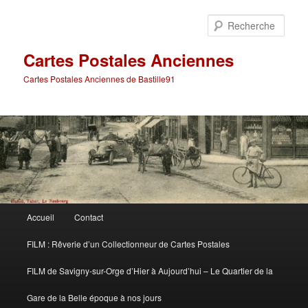
Aller
Aller
au
au
Rech
contenu
contenu
principal
secondaire
Cartes Postales Anciennes
Cartes Postales Anciennes de Bastille91
Menu
Accueil
Contact
principal
FILM : Rêverie d’un Collectionneur de Cartes Postales
FILM de Savigny-sur-Orge d’Hier à Aujourd’hui – Le Quartier de la
Gare de la Belle époque à nos jours