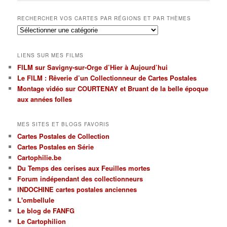
articles
RECHERCHER VOS CARTES PAR RÉGIONS ET PAR THÈMES
Rechercher
vos
cartes
LIENS SUR MES FILMS
par
FILM sur Savigny-sur-Orge d’Hier à Aujourd’hui
régions
Le FILM : Rêverie d’un Collectionneur de Cartes Postales
et
par
Montage vidéo sur COURTENAY et Bruant de la belle époque
thèmes
aux années folles
MES SITES ET BLOGS FAVORIS
Cartes Postales de Collection
Cartes Postales en Série
Cartophilie.be
Du Temps des cerises aux Feuilles mortes
Forum indépendant des collectionneurs
INDOCHINE cartes postales anciennes
L'ombellule
Le blog de FANFG
Le Cartophilion