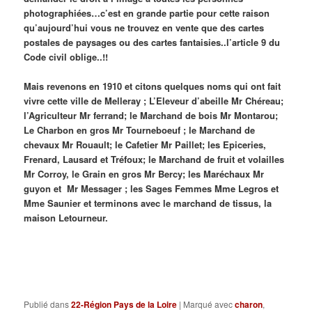
photographiées…c’est en grande partie pour cette raison
qu’aujourd’hui vous ne trouvez en vente que des cartes
postales de paysages ou des cartes fantaisies..l’article 9 du
Code civil oblige..!!
Mais revenons en 1910 et citons quelques noms qui ont fait
vivre cette ville de Melleray ; L’Eleveur d’abeille Mr Chéreau;
l’Agriculteur Mr ferrand; le Marchand de bois Mr Montarou;
Le Charbon en gros Mr Tourneboeuf ; le Marchand de
chevaux Mr Rouault; le Cafetier Mr Paillet; les Epiceries,
Frenard, Lausard et Tréfoux; le Marchand de fruit et volailles
Mr Corroy, le Grain en gros Mr Bercy; les Maréchaux Mr
guyon et Mr Messager ; les Sages Femmes Mme Legros et
Mme Saunier et terminons avec le marchand de tissus,
la
maison Letourneur.
Publié dans
22-Région Pays de la Loire
|
Marqué avec
charon
,