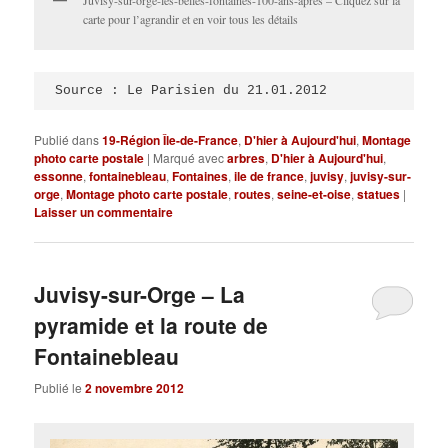
Juvisy-sur-orge-les-belles-fontaines-100-ans-apres – Cliquez sur la
carte pour l’agrandir et en voir tous les détails
Source : Le Parisien du 21.01.2012
Publié dans
19-Région Île-de-France
,
D'hier à Aujourd'hui
,
Montage
photo carte postale
|
Marqué avec
arbres
,
D'hier à Aujourd'hui
,
essonne
,
fontainebleau
,
Fontaines
,
ile de france
,
juvisy
,
juvisy-sur-
orge
,
Montage photo carte postale
,
routes
,
seine-et-oise
,
statues
|
Laisser un commentaire
Juvisy-sur-Orge – La
pyramide et la route de
Fontainebleau
Publié le
2 novembre 2012