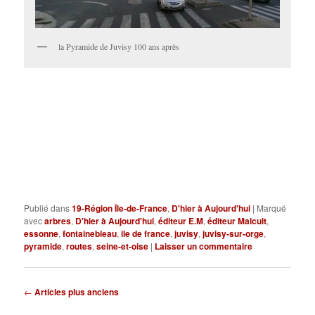
la Pyramide de Juvisy 100 ans après
Publié dans
19-Région Île-de-France
,
D'hier à Aujourd'hui
|
Marqué
avec
arbres
,
D'hier à Aujourd'hui
,
éditeur E.M
,
éditeur Malcuit
,
essonne
,
fontainebleau
,
ile de france
,
juvisy
,
juvisy-sur-orge
,
pyramide
,
routes
,
seine-et-oise
|
Laisser un commentaire
Navigation
←
Articles plus anciens
des