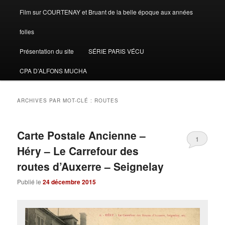
Film sur COURTENAY et Bruant de la belle époque aux années
folles
Présentation du site
SÉRIE PARIS VÉCU
CPA D’ALFONS MUCHA
ARCHIVES PAR MOT-CLÉ :
ROUTES
Carte Postale Ancienne –
1
Héry – Le Carrefour des
routes d’Auxerre – Seignelay
Publié le
24 décembre 2015