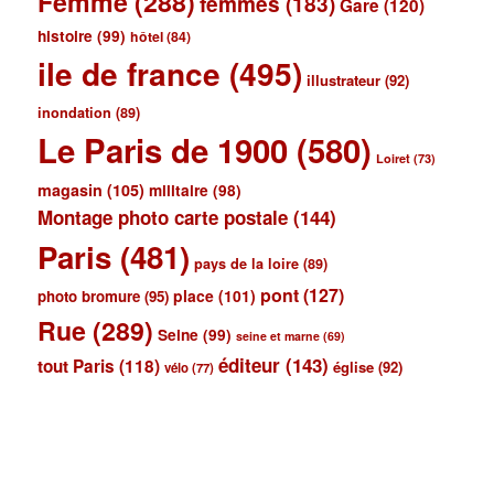
Femme
(288)
femmes
(183)
Gare
(120)
histoire
(99)
hôtel
(84)
ile de france
(495)
illustrateur
(92)
inondation
(89)
Le Paris de 1900
(580)
Loiret
(73)
magasin
(105)
militaire
(98)
Montage photo carte postale
(144)
Paris
(481)
pays de la loire
(89)
pont
(127)
place
(101)
photo bromure
(95)
Rue
(289)
Seine
(99)
seine et marne
(69)
éditeur
(143)
tout Paris
(118)
église
(92)
vélo
(77)