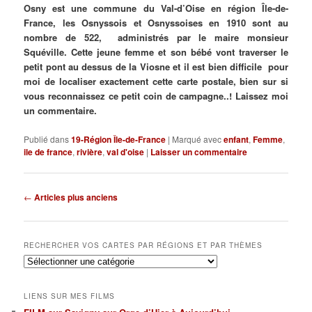
Osny est une commune du Val-d’Oise en région Île-de-
France, les Osnyssois et Osnyssoises en 1910 sont au
nombre de 522, administrés par le maire monsieur
Squéville. Cette jeune femme et son bébé vont traverser le
petit pont au dessus de la Viosne et il est bien difficile pour
moi de localiser exactement cette carte postale, bien sur si
vous reconnaissez ce petit coin de campagne..! Laissez moi
un commentaire.
Publié dans
19-Région Île-de-France
|
Marqué avec
enfant
,
Femme
,
ile de france
,
rivière
,
val d'oise
|
Laisser un commentaire
Navigation
←
Articles plus anciens
des
articles
RECHERCHER VOS CARTES PAR RÉGIONS ET PAR THÈMES
Rechercher
vos
cartes
LIENS SUR MES FILMS
par