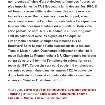
nombreuses affiches d’art et deviendra l’une des figures les
plus importantes de l’Art Nouveau à la fin des années 1890. Il
est toujours assez difficile de donner des noms exacts à
toutes les cartes Mucha, même si pour la plupart, elles
reprennent le nom de l’affiche originale faite à l’époque pour
telle ou telle occasion théâtrale ou publicitaire. Pour cette
carte postale, le nom sera « la Zodiaque » l’idée originale
était un calendrier avec les signes du zodiaque de
l’imprimerie Fernand Champenois installée aux 66
Boulevard Saint-Michel à Paris successeur de la maison
Testu et Massin. Léon Deschamps (rédacteur en chef de la
revue littéraire La Plume) racheta à F. Champenois les droits
et fera de ce profil féminin l’emblème du calendrier de sa
revue de 1897. Ce dessin sera édité et décliné en plusieurs
variantes et sera même dans les années 1920 le couvercle
d’une boîte de bonbons et chocolats du célèbre confiseur
américain Stephen F. Whitman & Son.
Publié dans
cartes illustrées
,
cartes peintes
,
Collection des cartes
- MUCHA
|
Marqué avec
carte illustrée
,
carte peinte
,
Femme
,
illustrateur
,
Mucha
|
Laisser un commentaire