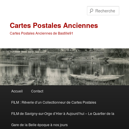
Aller
Aller
au
au
Rech
contenu
contenu
principal
secondaire
Cartes Postales Anciennes
Cartes Postales Anciennes de Bastille91
Menu
Accueil
Contact
principal
FILM : Rêverie d’un Collectionneur de Cartes Postales
FILM de Savigny-sur-Orge d’Hier à Aujourd’hui – Le Quartier de la
Gare de la Belle époque à nos jours