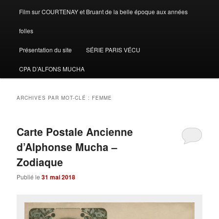
Film sur COURTENAY et Bruant de la belle époque aux années
folles
Présentation du site
SÉRIE PARIS VÉCU
CPA D’ALFONS MUCHA
ARCHIVES PAR MOT-CLÉ :
FEMME
Carte Postale Ancienne
d’Alphonse Mucha –
Zodiaque
Publié le
31 mai 2018