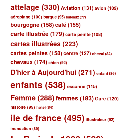
attelage
(330)
Aviation
(131)
avion
(109)
aéroplane
(100)
barque
(95)
bateaux
(77)
bourgogne
(158)
café
(155)
carte illustrée
(179)
carte peinte
(108)
cartes illustrées
(223)
cartes peintes
(158)
centre
(127)
cheval
(84)
chevaux
(174)
chien
(92)
D'hier à Aujourd'hui
(271)
enfant
(86)
enfants
(538)
essonne
(115)
Femme
(288)
femmes
(183)
Gare
(120)
histoire
(99)
hôtel
(84)
ile de france
(495)
illustrateur
(92)
inondation
(89)