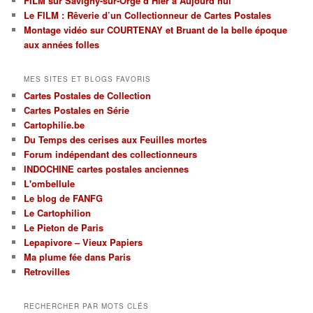
FILM sur Savigny-sur-Orge d’Hier à Aujourd’hui
régions
Le FILM : Rêverie d’un Collectionneur de Cartes Postales
et
par
Montage vidéo sur COURTENAY et Bruant de la belle époque
thèmes
aux années folles
MES SITES ET BLOGS FAVORIS
Cartes Postales de Collection
Cartes Postales en Série
Cartophilie.be
Du Temps des cerises aux Feuilles mortes
Forum indépendant des collectionneurs
INDOCHINE cartes postales anciennes
L'ombellule
Le blog de FANFG
Le Cartophilion
Le Pieton de Paris
Lepapivore – Vieux Papiers
Ma plume fée dans Paris
Retrovilles
RECHERCHER PAR MOTS CLÉS