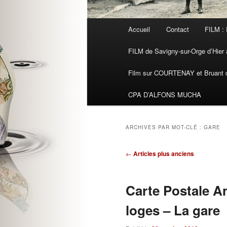
Menu
Accueil
Contact
FILM : 
principal
FILM de Savigny-sur-Orge d’Hier à
Film sur COURTENAY et Bruant de
CPA D’ALFONS MUCHA
ARCHIVES PAR MOT-CLÉ :
GARE
Navigation
←
Articles plus anciens
des
articles
Carte Postale A
loges – La gare