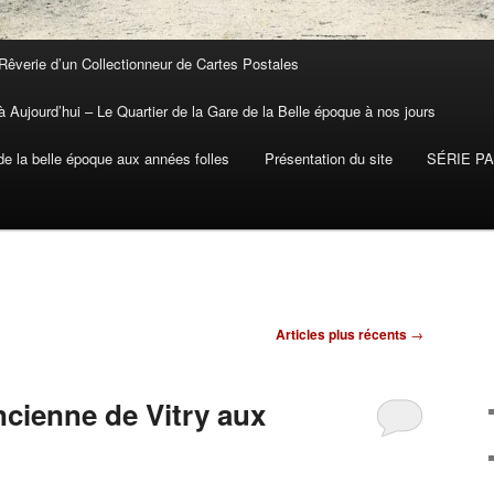
Rêverie d’un Collectionneur de Cartes Postales
 Aujourd’hui – Le Quartier de la Gare de la Belle époque à nos jours
 la belle époque aux années folles
Présentation du site
SÉRIE P
Articles plus récents
→
ncienne de Vitry aux