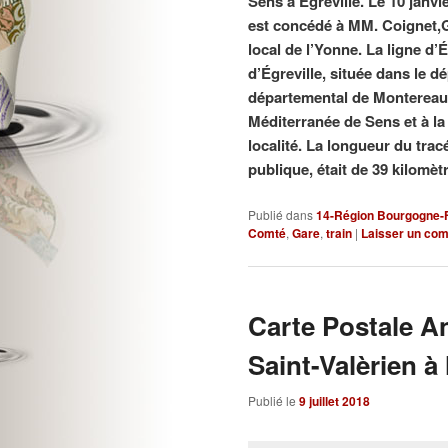
Sens à Égreville. Le 10 janvi
est concédé à MM. Coignet,G
local de l’Yonne. La ligne d’É
d’Égreville, située dans le 
départemental de Montereau 
Méditerranée de Sens et à la 
localité. La longueur du tracé
publique, était de 39 kilomèt
Publié dans
14-Région Bourgogne-
Comté
,
Gare
,
train
|
Laisser un co
Carte Postale A
Saint-Valèrien à
Publié le
9 juillet 2018