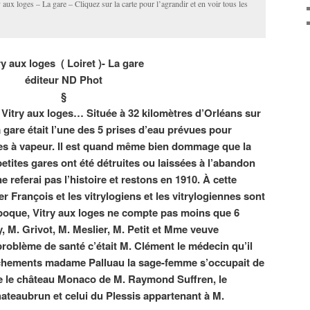
aux loges – La gare – Cliquez sur la carte pour l’agrandir et en voir tous les
ry aux loges ( Loiret )- La gare
éditeur ND Phot
§
e Vitry aux loges… Située à 32 kilomètres d’Orléans sur
 gare était l’une des 5 prises d’eau prévues pour
ves à vapeur. Il est quand même bien dommage que la
etites gares ont été détruites ou laissées à l’abandon
e referai pas l’histoire et restons en 1910. À cette
r François et les vitrylogiens et les vitrylogiennes sont
époque, Vitry aux loges ne compte pas moins que 6
, M. Grivot, M. Meslier, M. Petit et Mme veuve
roblème de santé c’était M. Clément le médecin qu’il
couchements madame Palluau la sage-femme s’occupait de
e le château Monaco de M. Raymond Suffren, le
ateaubrun et celui du Plessis appartenant à M.