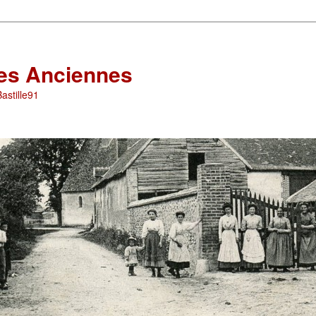
les Anciennes
astille91