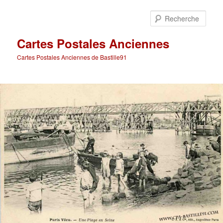
Aller
au
Rech
contenu
principal
Cartes Postales Anciennes
Cartes Postales Anciennes de Bastille91