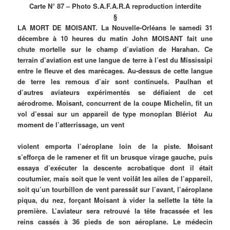
Carte N° 87 – Photo S.A.F.A.R.A reproduction interdite
§
LA MORT DE MOISANT. La Nouvelle-Orléans le samedi 31
décembre à 10 heures du matin John MOISANT fait une
chute mortelle sur le champ d’aviation de Harahan. Ce
terrain d’aviation est une langue de terre à l’est du Mississipi
entre le fleuve et des marécages. Au-dessus de cette langue
de terre les remous d’air sont continuels. Paulhan et
d’autres aviateurs expérimentés se défiaient de cet
aérodrome. Moisant, concurrent de la coupe Michelin, fit un
vol d’essai sur un appareil de type monoplan Blériot Au
moment de l’atterrissage, un vent
violent emporta l’aéroplane loin de la piste. Moisant
s’efforça de le ramener et fit un brusque virage gauche, puis
essaya d’exécuter la descente acrobatique dont il était
coutumier, mais soit que le vent voilât les ailes de l’appareil,
soit qu’un tourbillon de vent paressât sur l’avant, l’aéroplane
piqua, du nez, forçant Moisant à vider la sellette la tête la
première. L’aviateur sera retrouvé la tête fracassée et les
reins cassés à 36 pieds de son aéroplane. Le médecin