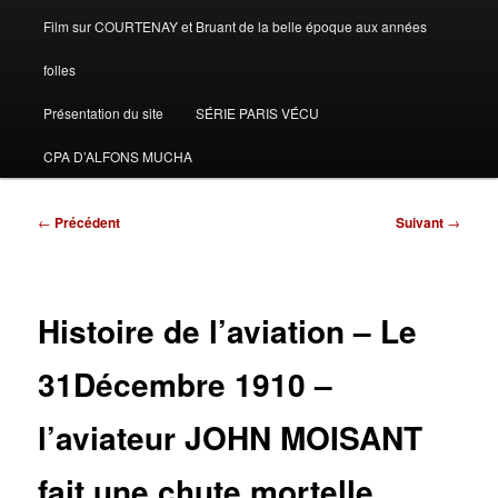
Film sur COURTENAY et Bruant de la belle époque aux années
folles
Présentation du site
SÉRIE PARIS VÉCU
CPA D’ALFONS MUCHA
Navigation
←
Précédent
Suivant
→
des
articles
Histoire de l’aviation – Le
31Décembre 1910 –
l’aviateur JOHN MOISANT
fait une chute mortelle