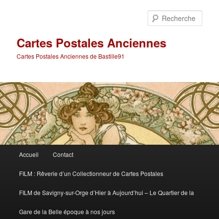
Aller
au
Rech
contenu
principal
Cartes Postales Anciennes
Cartes Postales Anciennes de Bastille91
Menu
Accueil
Contact
principal
FILM : Rêverie d’un Collectionneur de Cartes Postales
FILM de Savigny-sur-Orge d’Hier à Aujourd’hui – Le Quartier de la
Gare de la Belle époque à nos jours