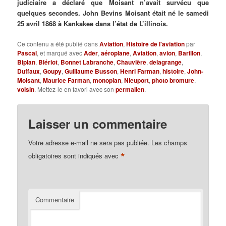
judiciaire a déclaré que Moisant n’avait survécu que
quelques secondes. John Bevins Moisant était né le samedi
25 avril 1868 à Kankakee dans l’état de L’illinois.
Ce contenu a été publié dans
Aviation
,
Histoire de l'aviation
par
Pascal
, et marqué avec
Ader
,
aéroplane
,
Aviation
,
avion
,
Barillon
,
Biplan
,
Blériot
,
Bonnet Labranche
,
Chauvière
,
delagrange
,
Duffaux
,
Goupy
,
Guillaume Busson
,
Henri Farman
,
histoire
,
John-
Moisant
,
Maurice Farman
,
monoplan
,
Nieuport
,
photo bromure
,
voisin
. Mettez-le en favori avec son
permalien
.
Laisser un commentaire
Votre adresse e-mail ne sera pas publiée.
Les champs
*
obligatoires sont indiqués avec
Commentaire