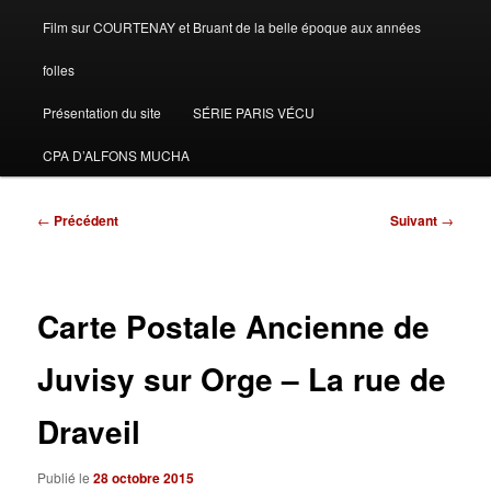
Film sur COURTENAY et Bruant de la belle époque aux années
folles
Présentation du site
SÉRIE PARIS VÉCU
CPA D’ALFONS MUCHA
Navigation
←
Précédent
Suivant
→
des
articles
Carte Postale Ancienne de
Juvisy sur Orge – La rue de
Draveil
Publié le
28 octobre 2015