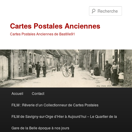
Aller
au
Rech
contenu
principal
Cartes Postales Anciennes
Cartes Postales Anciennes de Bastille91
Menu
Accueil
Contact
principal
FILM : Rêverie d’un Collectionneur de Cartes Postales
FILM de Savigny-sur-Orge d’Hier à Aujourd’hui – Le Quartier de la
Gare de la Belle époque à nos jours