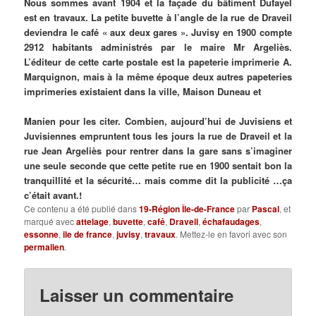
Nous sommes avant 1904 et la façade du bâtiment Dufayel
est en travaux. La petite buvette à l’angle de la rue de Draveil
deviendra le café « aux deux gares ». Juvisy en 1900 compte
2912 habitants administrés par le maire Mr Argeliès.
L’éditeur de cette carte postale est la papeterie imprimerie A.
Marquignon, mais à la même époque deux autres papeteries
imprimeries existaient dans la ville, Maison Duneau et
Manien pour les citer. Combien, aujourd’hui de Juvisiens et
Juvisiennes empruntent tous les jours la rue de Draveil et la
rue Jean Argeliès pour rentrer dans la gare sans s’imaginer
une seule seconde que cette petite rue en 1900 sentait bon la
tranquillité et la sécurité… mais comme dit la publicité …ça
c’était avant.!
Ce contenu a été publié dans
19-Région Île-de-France
par
Pascal
, et
marqué avec
attelage
,
buvette
,
café
,
Draveil
,
échafaudages
,
essonne
,
ile de france
,
juvisy
,
travaux
. Mettez-le en favori avec son
permalien
.
Laisser un commentaire