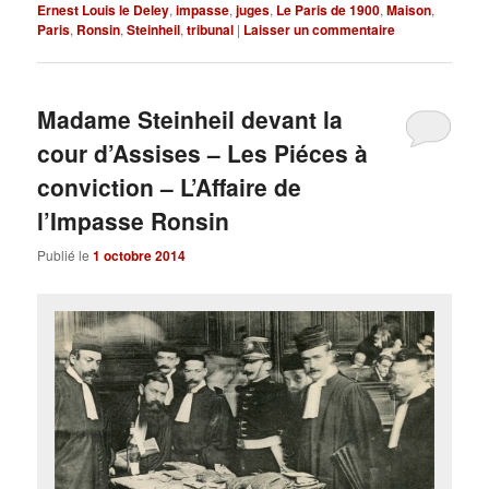
Ernest Louis le Deley
,
impasse
,
juges
,
Le Paris de 1900
,
Maison
,
Paris
,
Ronsin
,
Steinheil
,
tribunal
|
Laisser un commentaire
Madame Steinheil devant la
cour d’Assises – Les Piéces à
conviction – L’Affaire de
l’Impasse Ronsin
Publié le
1 octobre 2014