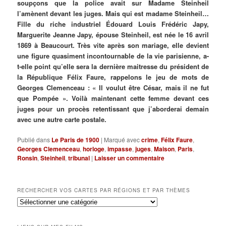
soupçons que la police avait sur Madame Steinheil
l’amènent devant les juges. Mais qui est madame Steinheil…
Fille du riche industriel Édouard Louis Frédéric Japy,
Marguerite Jeanne Japy, épouse Steinheil, est née le 16 avril
1869 à Beaucourt. Très vite après son mariage, elle devient
une figure quasiment incontournable de la vie parisienne, a-
t-elle point qu’elle sera la dernière maitresse du président de
la République Félix Faure, rappelons le jeu de mots de
Georges Clemenceau : « Il voulut être César, mais il ne fut
que Pompée ». Voilà maintenant cette femme devant ces
juges pour un procès retentissant que j’aborderai demain
avec une autre carte postale.
Publié dans
Le Paris de 1900
|
Marqué avec
crime
,
Félix Faure
,
Georges Clemenceau
,
horloge
,
impasse
,
juges
,
Maison
,
Paris
,
Ronsin
,
Steinheil
,
tribunal
|
Laisser un commentaire
RECHERCHER VOS CARTES PAR RÉGIONS ET PAR THÈMES
Rechercher
vos
cartes