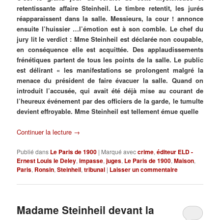
retentissante affaire Steinheil. Le timbre retentit, les jurés
réapparaissent dans la salle. Messieurs, la cour ! annonce
ensuite l’huissier …l’émotion est à son comble. Le chef du
jury lit le verdict : Mme Steinheil est déclarée non coupable,
en conséquence elle est acquittée. Des applaudissements
frénétiques partent de tous les points de la salle. Le public
est délirant « les manifestations se prolongent malgré la
menace du président de faire évacuer la salle. Quand on
introduit l’accusée, qui avait été déjà mise au courant de
l’heureux événement par des officiers de la garde, le tumulte
devient effroyable. Mme Steinheil est tellement émue quelle
Continuer la lecture
→
Publié dans
Le Paris de 1900
|
Marqué avec
crime
,
éditeur ELD -
Ernest Louis le Deley
,
impasse
,
juges
,
Le Paris de 1900
,
Maison
,
Paris
,
Ronsin
,
Steinheil
,
tribunal
|
Laisser un commentaire
Madame Steinheil devant la