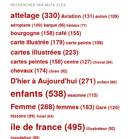
RECHERCHER PAR MOTS CLÉS
attelage
(330)
Aviation
(131)
avion
(109)
aéroplane
(100)
barque
(95)
bateaux
(77)
bourgogne
(158)
café
(155)
carte illustrée
(179)
carte peinte
(108)
cartes illustrées
(223)
cartes peintes
(158)
centre
(127)
cheval
(84)
chevaux
(174)
chien
(92)
D'hier à Aujourd'hui
(271)
enfant
(86)
enfants
(538)
essonne
(115)
Femme
(288)
femmes
(183)
Gare
(120)
histoire
(99)
hôtel
(84)
ile de france
(495)
illustrateur
(92)
inondation
(89)