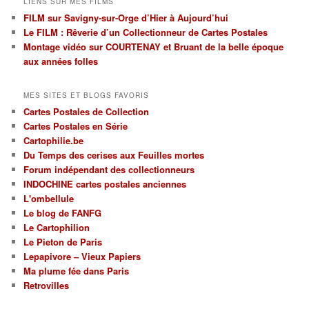
LIENS SUR MES FILMS
par
FILM sur Savigny-sur-Orge d’Hier à Aujourd’hui
régions
Le FILM : Rêverie d’un Collectionneur de Cartes Postales
et
par
Montage vidéo sur COURTENAY et Bruant de la belle époque
thèmes
aux années folles
MES SITES ET BLOGS FAVORIS
Cartes Postales de Collection
Cartes Postales en Série
Cartophilie.be
Du Temps des cerises aux Feuilles mortes
Forum indépendant des collectionneurs
INDOCHINE cartes postales anciennes
L'ombellule
Le blog de FANFG
Le Cartophilion
Le Pieton de Paris
Lepapivore – Vieux Papiers
Ma plume fée dans Paris
Retrovilles