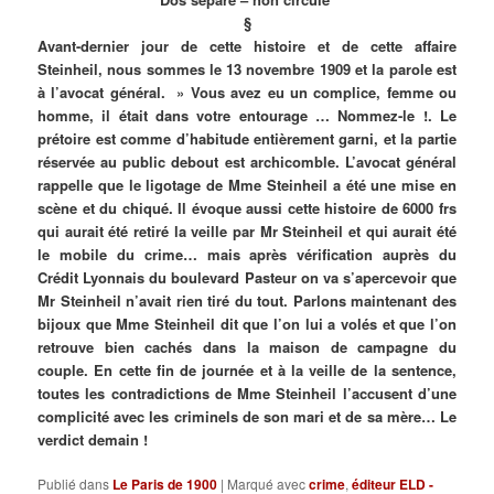
§
Avant-dernier jour de cette histoire et de cette affaire
Steinheil, nous sommes le 13 novembre 1909 et la parole est
à l’avocat général. » Vous avez eu un complice, femme ou
homme, il était dans votre entourage … Nommez-le !. Le
prétoire est comme d’habitude entièrement garni, et la partie
réservée au public debout est archicomble. L’avocat général
rappelle que le ligotage de Mme Steinheil a été une mise en
scène et du chiqué. Il évoque aussi cette histoire de 6000 frs
qui aurait été retiré la veille par Mr Steinheil et qui aurait été
le mobile du crime… mais après vérification auprès du
Crédit Lyonnais du boulevard Pasteur on va s’apercevoir que
Mr Steinheil n’avait rien tiré du tout. Parlons maintenant des
bijoux que Mme Steinheil dit que l’on lui a volés et que l’on
retrouve bien cachés dans la maison de campagne du
couple. En cette fin de journée et à la veille de la sentence,
toutes les contradictions de Mme Steinheil l’accusent d’une
complicité avec les criminels de son mari et de sa mère… Le
verdict demain !
Publié dans
Le Paris de 1900
|
Marqué avec
crime
,
éditeur ELD -