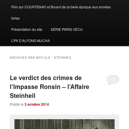
Film sur COURTENAY et Bruant de la belle époque aux années
folles
Présentation du site
SÉRIE PARIS VÉCU
CPA D’ALFONS MUCHA
ARCHIVES PAR MOT-CLÉ :
STEINHEIL
Le verdict des crimes de
l’Impasse Ronsin – l’Affaire
Steinheil
Publié le
3 octobre 2014