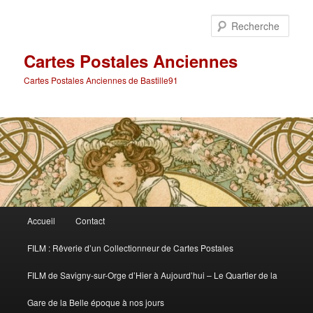
Aller
Aller
au
au
Rech
contenu
contenu
principal
secondaire
Cartes Postales Anciennes
Cartes Postales Anciennes de Bastille91
Menu
Accueil
Contact
principal
FILM : Rêverie d’un Collectionneur de Cartes Postales
FILM de Savigny-sur-Orge d’Hier à Aujourd’hui – Le Quartier de la
Gare de la Belle époque à nos jours