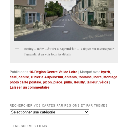
Reuilly – Indre – d’Hier à Aujourd’hui – Cliquez sur la carte pour
l’agrandir et en voir tous les détails
Publié dans
16-Région Centre Val de Loire
|
Marqué avec
byrrh
,
café
,
centre
,
D'hier à Aujourd'hui
,
enfants
,
fontaine
,
indre
,
Montage
photo carte postale
,
picon
,
place
,
puits
,
Reuilly
,
tailleur
,
vélos
|
Laisser un commentaire
RECHERCHER VOS CARTES PAR RÉGIONS ET PAR THÈMES
Rechercher
vos
cartes
LIENS SUR MES FILMS
par