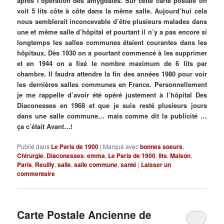
après l’opération des amygdales. Sur cette carte postale on
voit 5 lits côte à côte dans la même salle. Aujourd’hui cela
nous semblerait inconcevable d’être plusieurs malades dans
une et même salle d’hôpital et pourtant il n’y a pas encore si
longtemps les salles communes étaient courantes dans les
hôpitaux. Dès 1930 on a pourtant commencé à les supprimer
et en 1944 on a fixé le nombre maximum de 6 lits par
chambre. Il faudra attendre la fin des années 1980 pour voir
les dernières salles communes en France. Personnellement
je me rappelle d’avoir été opéré justement à l’hôpital Des
Diaconesses en 1968 et que je suis resté plusieurs jours
dans une salle commune… mais comme dit la publicité …
ça c’était Avant…!
Publié dans
Le Paris de 1900
|
Marqué avec
bonnes soeurs
,
Chirurgie
,
Diaconesses
,
emma
,
Le Paris de 1900
,
lits
,
Maison
,
Paris
,
Reuilly
,
salle
,
salle commune
,
santé
|
Laisser un
commentaire
Carte Postale Ancienne de