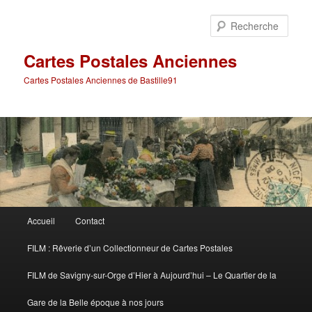
Aller
Aller
au
au
Rech
contenu
contenu
principal
secondaire
Cartes Postales Anciennes
Cartes Postales Anciennes de Bastille91
Menu
Accueil
Contact
principal
FILM : Rêverie d’un Collectionneur de Cartes Postales
FILM de Savigny-sur-Orge d’Hier à Aujourd’hui – Le Quartier de la
Gare de la Belle époque à nos jours