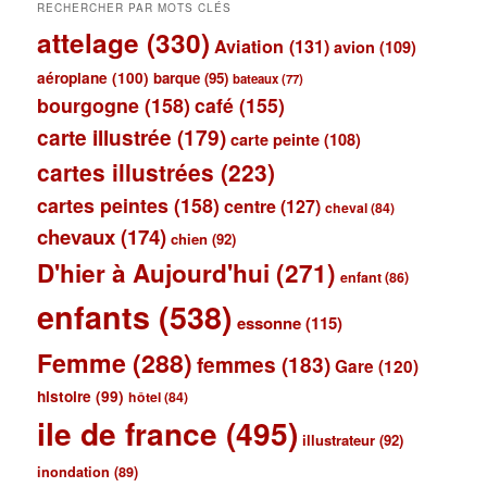
RECHERCHER PAR MOTS CLÉS
attelage
(330)
Aviation
(131)
avion
(109)
aéroplane
(100)
barque
(95)
bateaux
(77)
bourgogne
(158)
café
(155)
carte illustrée
(179)
carte peinte
(108)
cartes illustrées
(223)
cartes peintes
(158)
centre
(127)
cheval
(84)
chevaux
(174)
chien
(92)
D'hier à Aujourd'hui
(271)
enfant
(86)
enfants
(538)
essonne
(115)
Femme
(288)
femmes
(183)
Gare
(120)
histoire
(99)
hôtel
(84)
ile de france
(495)
illustrateur
(92)
inondation
(89)