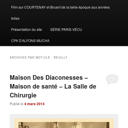
Film sur COURTENAY et Bruant de la belle époque aux années
folles
Présentation du site
SÉRIE PARIS VÉCU
CPA D’ALFONS MUCHA
ARCHIVES PAR MOT-CLÉ :
REUILLY
Maison Des Diaconesses –
Maison de santé – La Salle de
Chirurgie
Publié le
4 mars 2014