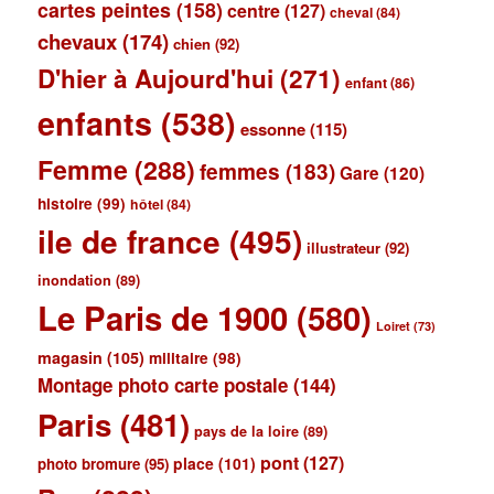
cartes peintes
(158)
centre
(127)
cheval
(84)
chevaux
(174)
chien
(92)
D'hier à Aujourd'hui
(271)
enfant
(86)
enfants
(538)
essonne
(115)
Femme
(288)
femmes
(183)
Gare
(120)
histoire
(99)
hôtel
(84)
ile de france
(495)
illustrateur
(92)
inondation
(89)
Le Paris de 1900
(580)
Loiret
(73)
magasin
(105)
militaire
(98)
Montage photo carte postale
(144)
Paris
(481)
pays de la loire
(89)
pont
(127)
place
(101)
photo bromure
(95)