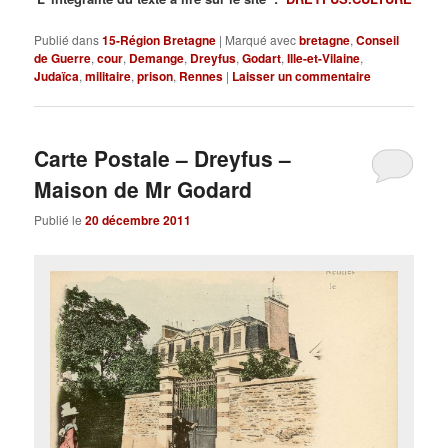
Publié dans
15-Région Bretagne
|
Marqué avec
bretagne
,
Conseil
de Guerre
,
cour
,
Demange
,
Dreyfus
,
Godart
,
Ille-et-Vilaine
,
Judaïca
,
militaire
,
prison
,
Rennes
|
Laisser un commentaire
Carte Postale – Dreyfus –
Maison de Mr Godard
Publié le
20 décembre 2011