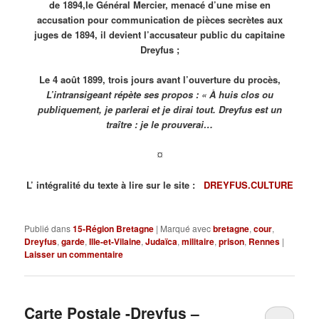
de 1894,
le Général Mercier, menacé d’une mise en
accusation pour communication de pièces secrètes aux
juges de 1894, il devient l’accusateur public du capitaine
Dreyfus ;
Le 4 août 1899, trois jours avant l’ouverture du procès,
L’intransigeant
répète ses propos :
« À huis clos ou
publiquement, je parlerai et je dirai tout. Dreyfus est un
traître : je le prouverai…
¤
L’ intégralité du texte à lire sur le site :
DREYFUS.CULTURE
Publié dans
15-Région Bretagne
|
Marqué avec
bretagne
,
cour
,
Dreyfus
,
garde
,
Ille-et-Vilaine
,
Judaïca
,
militaire
,
prison
,
Rennes
|
Laisser un commentaire
Carte Postale -Dreyfus –