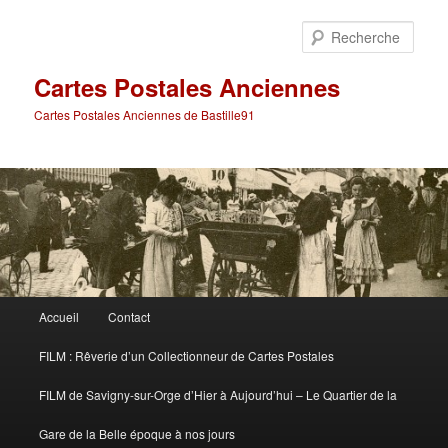
Aller
Aller
au
au
Rech
contenu
contenu
principal
secondaire
Cartes Postales Anciennes
Cartes Postales Anciennes de Bastille91
Menu
Accueil
Contact
principal
FILM : Rêverie d’un Collectionneur de Cartes Postales
FILM de Savigny-sur-Orge d’Hier à Aujourd’hui – Le Quartier de la
Gare de la Belle époque à nos jours