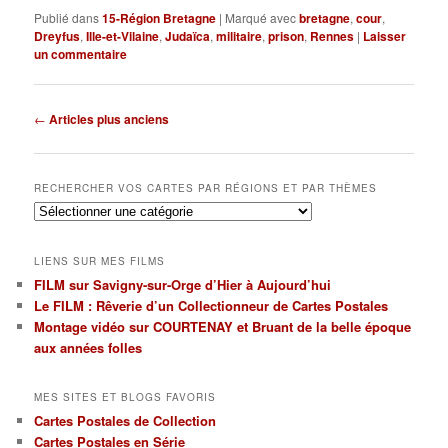
Publié dans
15-Région Bretagne
|
Marqué avec
bretagne
,
cour
,
Dreyfus
,
Ille-et-Vilaine
,
Judaïca
,
militaire
,
prison
,
Rennes
|
Laisser
un commentaire
Navigation
←
Articles plus anciens
des
articles
RECHERCHER VOS CARTES PAR RÉGIONS ET PAR THÈMES
Rechercher
vos
cartes
LIENS SUR MES FILMS
par
FILM sur Savigny-sur-Orge d’Hier à Aujourd’hui
régions
Le FILM : Rêverie d’un Collectionneur de Cartes Postales
et
par
Montage vidéo sur COURTENAY et Bruant de la belle époque
thèmes
aux années folles
MES SITES ET BLOGS FAVORIS
Cartes Postales de Collection
Cartes Postales en Série