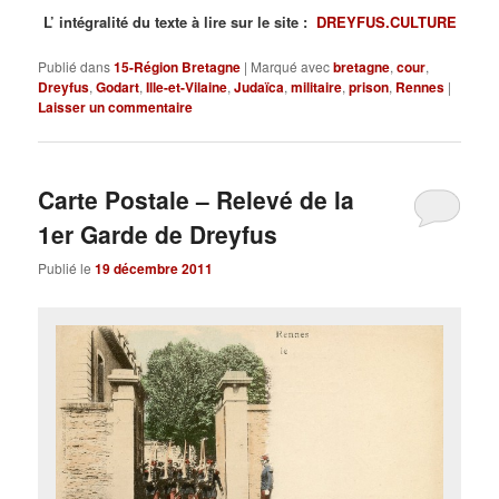
L’ intégralité du texte à lire sur le site :
DREYFUS.CULTURE
Publié dans
15-Région Bretagne
|
Marqué avec
bretagne
,
cour
,
Dreyfus
,
Godart
,
Ille-et-Vilaine
,
Judaïca
,
militaire
,
prison
,
Rennes
|
Laisser un commentaire
Carte Postale – Relevé de la
1er Garde de Dreyfus
Publié le
19 décembre 2011