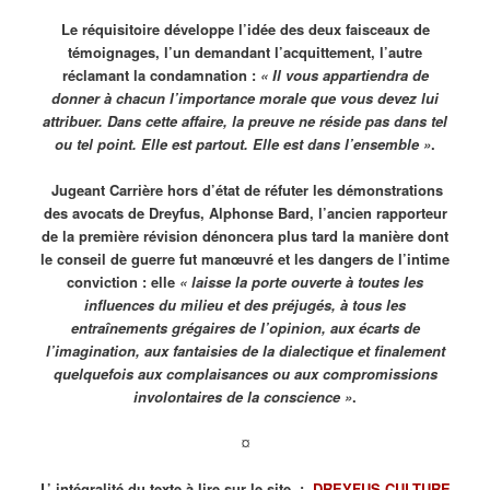
Le réquisitoire développe l’idée des deux faisceaux de
témoignages, l’un demandant l’acquittement, l’autre
réclamant la condamnation :
« Il vous appartiendra de
donner à chacun l’importance morale que vous devez lui
attribuer. Dans cette affaire, la preuve ne réside pas dans tel
ou tel point. Elle est partout. Elle est dans l’ensemble »
.
Jugeant Carrière hors d’état de réfuter les démonstrations
des avocats de Dreyfus, Alphonse Bard, l’ancien rapporteur
de la première révision dénoncera plus tard la manière dont
le conseil de guerre fut manœuvré et les dangers de l’intime
conviction : elle
« laisse la porte ouverte à toutes les
influences du milieu et des préjugés, à tous les
entraînements grégaires de l’opinion, aux écarts de
l’imagination, aux fantaisies de la dialectique et finalement
quelquefois aux complaisances ou aux compromissions
involontaires de la conscience »
.
¤
L’ intégralité du texte à lire sur le site
:
DREYFUS.CULTURE