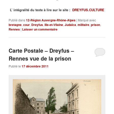
L’ intégralité du texte à lire sur le site :
DREYFUS.CULTURE
Publié dans
12-Région Auvergne-Rhône-Alpes
|
Marqué avec
bretagne
,
cour
,
Dreyfus
,
Ille-et-Vilaine
,
Judaïca
,
militaire
,
prison
,
Rennes
|
Laisser un commentaire
Carte Postale – Dreyfus –
Rennes vue de la prison
Publié le
17 décembre 2011