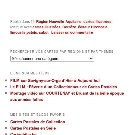
Publié dans
11-Région Nouvelle-Aquitaine
,
cartes illustrées
|
Marqué avec
cartes illustrées
,
Corréze
,
éditeur Hirondele
,
limousin
,
patois
,
sabot
|
Laisser un commentaire
RECHERCHER VOS CARTES PAR RÉGIONS ET PAR THÈMES
Rechercher
vos
cartes
LIENS SUR MES FILMS
par
FILM sur Savigny-sur-Orge d’Hier à Aujourd’hui
régions
Le FILM : Rêverie d’un Collectionneur de Cartes Postales
et
par
Montage vidéo sur COURTENAY et Bruant de la belle époque
thèmes
aux années folles
MES SITES ET BLOGS FAVORIS
Cartes Postales de Collection
Cartes Postales en Série
Cartophilie.be