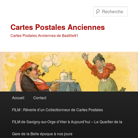
Aller
Aller
au
au
Rech
contenu
contenu
principal
secondaire
Cartes Postales Anciennes
Cartes Postales Anciennes de Bastille91
Menu
Accueil
Contact
principal
FILM : Rêverie d’un Collectionneur de Cartes Postales
FILM de Savigny-sur-Orge d’Hier à Aujourd’hui – Le Quartier de la
Gare de la Belle époque à nos jours