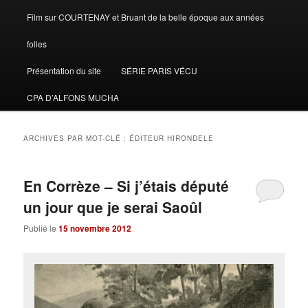
Film sur COURTENAY et Bruant de la belle époque aux années
folles
Présentation du site
SÉRIE PARIS VÉCU
CPA D’ALFONS MUCHA
ARCHIVES PAR MOT-CLÉ :
ÉDITEUR HIRONDELE
En Corrèze – Si j’étais député
un jour que je serai Saoûl
Publié le
15 novembre 2012