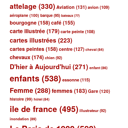
attelage
(330)
Aviation
(131)
avion
(109)
aéroplane
(100)
barque
(95)
bateaux
(77)
bourgogne
(158)
café
(155)
carte illustrée
(179)
carte peinte
(108)
cartes illustrées
(223)
cartes peintes
(158)
centre
(127)
cheval
(84)
chevaux
(174)
chien
(92)
D'hier à Aujourd'hui
(271)
enfant
(86)
enfants
(538)
essonne
(115)
Femme
(288)
femmes
(183)
Gare
(120)
histoire
(99)
hôtel
(84)
ile de france
(495)
illustrateur
(92)
inondation
(89)