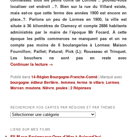
localiser cet endroit ..?. Bien sur la rue du Villard existe,
mais est-ce que cette ferme des années 1900 est encore en
place..?. Parlons un peu de Lormes en 1900, la ville est
située à 36 kilomètres de Clamecy et compte 2886 habitants
administrés par le maire de l’époque Mr Focard. À cette
époque les petits commerces ne manquent pas et on ne
compte pas moins de 6 boulangeries à Lormes: Maison
Fournillon; Paillet; Paturat; Pick (L); Rousseau et Trinquet.
Les bouchers ne sont pas en reste avec
Continuer la lecture
→
Publié dans
14-Région Bourgogne-Franche-Comté
|
Marqué avec
bourgogne
,
éditeur Berlière.
,
femmes
,
ferme
,
le villars
,
Lormes
,
Morvan
,
moutons
,
Nièvre
,
poules
|
2
Réponses
RECHERCHER VOS CARTES PAR RÉGIONS ET PAR THÈMES
Rechercher
vos
cartes
LIENS SUR MES FILMS
par
FILM sur Savigny-sur-Orge d’Hier à Aujourd’hui