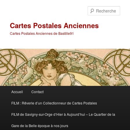
Aller
Aller
au
au
Rech
contenu
contenu
principal
secondaire
Cartes Postales Anciennes
Cartes Postales Anciennes de Bastille91
Menu
Accueil
Contact
principal
FILM : Rêverie d’un Collectionneur de Cartes Postales
FILM de Savigny-sur-Orge d’Hier à Aujourd’hui – Le Quartier de la
Gare de la Belle époque à nos jours