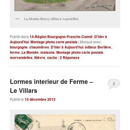
La-Montée-Brassy-dHier-à-Aujourdhui
Publié dans
14-Région Bourgogne-Franche-Comté
,
D'hier à
Aujourd'hui
,
Montage photo carte postale
|
Marqué avec
bourgogne
,
chaumières
,
D'hier à Aujourd'hui
,
éditeur Berlière.
,
ferme
,
La Montée
,
maisons
,
Montage photo carte postale
,
morvandelles
,
Nièvre
,
vache
|
2
Réponses
Lormes interieur de Ferme –
2
Le Villars
Publié le
15 décembre 2013