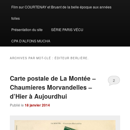
Film sur COURTENAY et Bruant de la belle époque aux années
folles
Présentation du site
SÉRIE PARIS VÉCU
CPA D’ALFONS MUCHA
ARCHIVES PAR MOT-CLÉ :
ÉDITEUR BERLIÈRE.
Carte postale de La Montée –
2
Chaumieres Morvandelles –
d’Hier à Aujourdhui
Publié le
18 janvier 2014