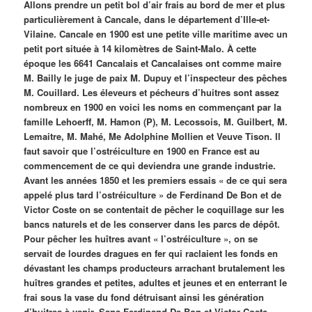
Allons prendre un petit bol d’air frais au bord de mer et plus
particulièrement à Cancale, dans le département d’Ille-et-
Vilaine. Cancale en 1900 est une petite ville maritime avec un
petit port située à 14 kilomètres de Saint-Malo. À cette
époque les 6641 Cancalais et Cancalaises ont comme maire
M. Bailly le juge de paix M. Dupuy et l’inspecteur des pêches
M. Couillard. Les éleveurs et pécheurs d’huitres sont assez
nombreux en 1900 en voici les noms en commençant par la
famille Lehoerff, M. Hamon (P), M. Lecossois, M. Guilbert, M.
Lemaitre, M. Mahé, Me Adolphine Mollien et Veuve Tison. Il
faut savoir que l’ostréiculture en 1900 en France est au
commencement de ce qui deviendra une grande industrie.
Avant les années 1850 et les premiers essais « de ce qui sera
appelé plus tard l’ostréiculture » de
Ferdinand De Bon et de
Victor Coste on se contentait de pêcher le coquillage sur les
bancs naturels et de les conserver dans les parcs de dépôt.
Pour pêcher les huîtres avant « l’ostréiculture », on se
servait de lourdes dragues en fer qui raclaient les fonds en
dévastant les champs producteurs arrachant brutalement les
huîtres grandes et petites, adultes et jeunes et en enterrant le
frai sous la vase du fond détruisant ainsi les génération
d’huitres à venir. Sans Ferdinand De Bon et Victor Coste,