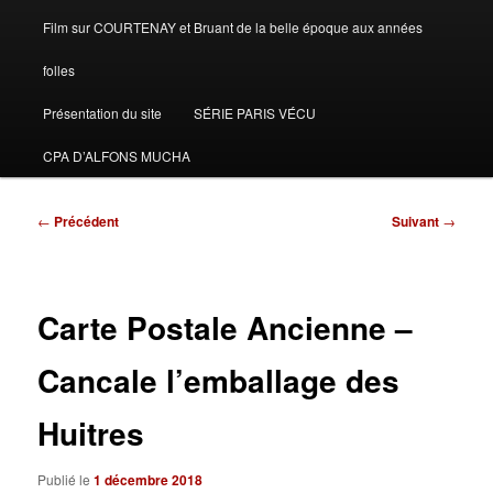
Film sur COURTENAY et Bruant de la belle époque aux années
folles
Présentation du site
SÉRIE PARIS VÉCU
CPA D’ALFONS MUCHA
Navigation
←
Précédent
Suivant
→
des
articles
Carte Postale Ancienne –
Cancale l’emballage des
Huitres
Publié le
1 décembre 2018