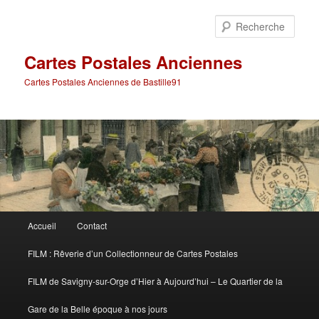
Aller
au
Rech
contenu
principal
Cartes Postales Anciennes
Cartes Postales Anciennes de Bastille91
Menu
Accueil
Contact
principal
FILM : Rêverie d’un Collectionneur de Cartes Postales
FILM de Savigny-sur-Orge d’Hier à Aujourd’hui – Le Quartier de la
Gare de la Belle époque à nos jours