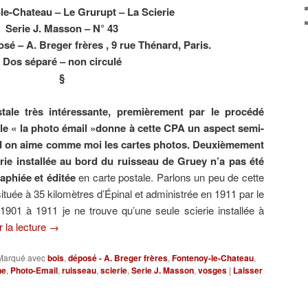
le-Chateau – Le Grurupt – La Scierie
Serie J. Masson – N° 43
sé – A. Breger frères , 9 rue Thénard, Paris.
Dos séparé – non circulé
§
tale très intéressante, premièrement par le procédé
tale « la photo émail »donne à cette CPA un aspect semi-
d on aime comme moi les cartes photos. Deuxièmement
erie installée au bord du ruisseau de Gruey n’a pas été
aphiée et éditée
en carte postale. Parlons un peu de cette
ituée à 35 kilomètres d’Épinal et administrée en 1911 par le
901 à 1911 je ne trouve qu’une seule scierie installée à
 la lecture
→
Marqué avec
bois
,
déposé - A. Breger frères
,
Fontenoy-le-Chateau
,
ne
,
Photo-Email
,
ruisseau
,
scierie
,
Serie J. Masson
,
vosges
|
Laisser