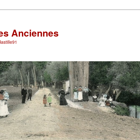
les Anciennes
astille91