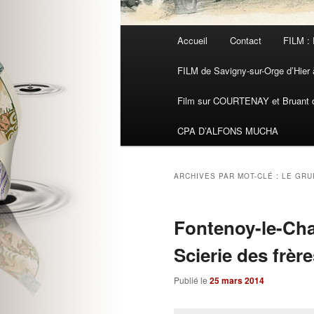
Menu
Accueil
Contact
FILM : 
principal
FILM de Savigny-sur-Orge d’Hier à
Film sur COURTENAY et Bruant de
CPA D’ALFONS MUCHA
ARCHIVES PAR MOT-CLÉ :
LE GRU
Fontenoy-le-Cha
Scierie des frèr
Publié le
25 mars 2014