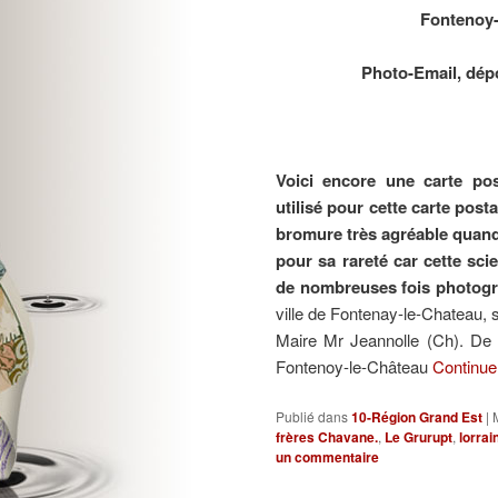
Fontenoy-
Photo-Email, dépo
Voici encore une carte pos
utilisé pour cette carte pos
bromure très agréable quan
pour sa rareté car cette sci
de nombreuses fois
photogr
ville de Fontenay-le-Chateau, s
Maire Mr Jeannolle (Ch). De 1
Fontenoy-le-Château
Continuer
Publié dans
10-Région Grand Est
|
frères Chavane.
,
Le Grurupt
,
lorrai
un commentaire