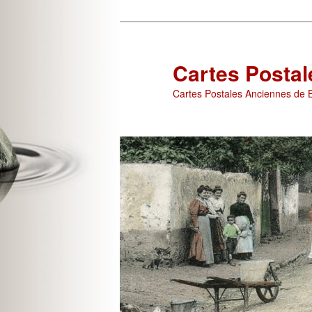
Aller
Aller
au
au
contenu
contenu
Cartes Posta
principal
secondaire
Cartes Postales Anciennes de B