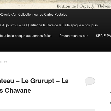
Rêverie d’un Collectionneur de Cartes Postales
 Aujourd’hui – Le Quartier de la Gare de la Belle époque à nos jours
 la belle époque aux années folles
Présentation du site
SÉRIE P
RUPT
teau – Le Grurupt – La
es Chavane