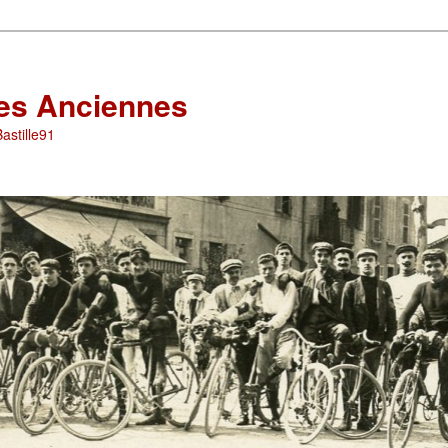
les Anciennes
astille91