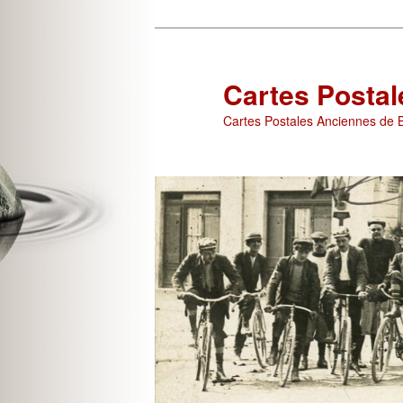
Aller
Aller
au
au
contenu
contenu
Cartes Posta
principal
secondaire
Cartes Postales Anciennes de B