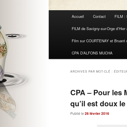
Menu
Accueil
Contact
FILM : 
principal
FILM de Savigny-sur-Orge d’Hier à
Film sur COURTENAY et Bruant de
CPA D’ALFONS MUCHA
ARCHIVES PAR MOT-CLÉ :
ÉDITEU
CPA – Pour les
qu’il est doux le
Publié le
26 février 2016