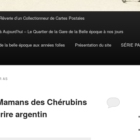
Rêverie d’un Collectionneur de Cartes Postales
 Aujourd’hui – Le Quartier de la Gare de la Belle époque à nos jours
 la belle époque aux années folles
Présentation du site
SÉRIE P
R AS
 Mamans des Chérubins
 rire argentin