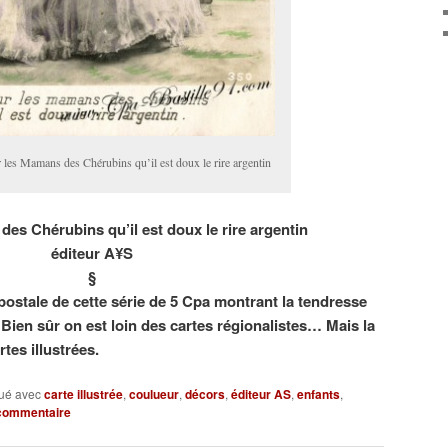
les Mamans des Chérubins qu’il est doux le rire argentin
es Chérubins qu’il est doux le rire argentin
éditeur A¥S
§
postale de cette série de 5 Cpa montrant la tendresse
Bien sûr on est loin des cartes régionalistes… Mais la
rtes illustrées.
ué avec
carte illustrée
,
coulueur
,
décors
,
éditeur AS
,
enfants
,
 commentaire