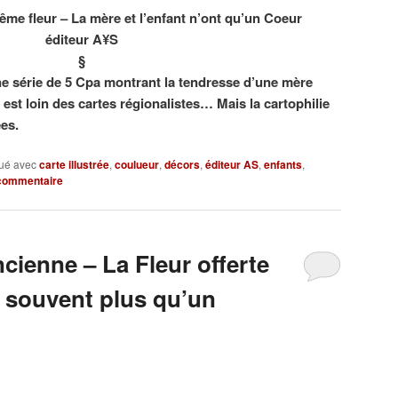
ême fleur – La mère et l’enfant n’ont qu’un Coeur
éditeur A¥S
§
ne série de 5 Cpa montrant la tendresse d’une mère
est loin des cartes régionalistes… Mais la cartophilie
ées.
ué avec
carte illustrée
,
coulueur
,
décors
,
éditeur AS
,
enfants
,
 commentaire
cienne – La Fleur offerte
t souvent plus qu’un