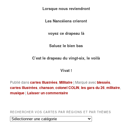
Lorsque nous reviendront
Les Nancéiens crieront
voyez ce drapeau là
Saluez le bien bas
C’est le drapeau du vingt-six, le voilà
Vivat !
Publié dans
cartes illustrées
,
Militaire
|
Marqué avec
blessés
,
cartes illustrées
,
chanson
,
colonel COLIN
,
les gars du 26
,
militaire
,
musique
|
Laisser un commentaire
RECHERCHER VOS CARTES PAR RÉGIONS ET PAR THÈMES
Rechercher
vos
cartes