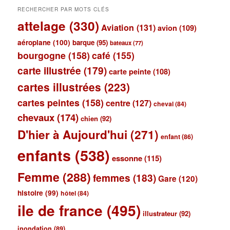
RECHERCHER PAR MOTS CLÉS
attelage
(330)
Aviation
(131)
avion
(109)
aéroplane
(100)
barque
(95)
bateaux
(77)
bourgogne
(158)
café
(155)
carte illustrée
(179)
carte peinte
(108)
cartes illustrées
(223)
cartes peintes
(158)
centre
(127)
cheval
(84)
chevaux
(174)
chien
(92)
D'hier à Aujourd'hui
(271)
enfant
(86)
enfants
(538)
essonne
(115)
Femme
(288)
femmes
(183)
Gare
(120)
histoire
(99)
hôtel
(84)
ile de france
(495)
illustrateur
(92)
inondation
(89)