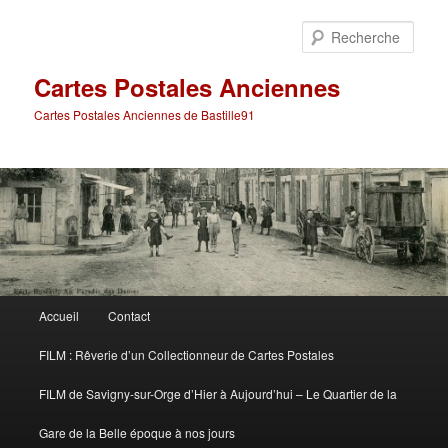
Aller
Aller
au
au
Rech
contenu
contenu
principal
secondaire
Cartes Postales Anciennes
Cartes Postales Anciennes de Bastille91
Menu
Accueil
Contact
principal
FILM : Rêverie d’un Collectionneur de Cartes Postales
FILM de Savigny-sur-Orge d’Hier à Aujourd’hui – Le Quartier de la
Gare de la Belle époque à nos jours