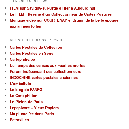
LIENS SUR MES FILMS
par
FILM sur Savigny-sur-Orge d’Hier à Aujourd’hui
régions
Le FILM : Rêverie d’un Collectionneur de Cartes Postales
et
par
Montage vidéo sur COURTENAY et Bruant de la belle époque
thèmes
aux années folles
MES SITES ET BLOGS FAVORIS
Cartes Postales de Collection
Cartes Postales en Série
Cartophilie.be
Du Temps des cerises aux Feuilles mortes
Forum indépendant des collectionneurs
INDOCHINE cartes postales anciennes
L'ombellule
Le blog de FANFG
Le Cartophilion
Le Pieton de Paris
Lepapivore – Vieux Papiers
Ma plume fée dans Paris
Retrovilles