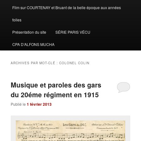
Film sur COURTENAY et Bruant de la belle époque aux années
folles
Présentation du site
SÉRIE PARIS VÉCU
CPA D’ALFONS MUCHA
ARCHIVES PAR MOT-CLÉ :
COLONEL COLIN
Musique et paroles des gars
du 20éme régiment en 1915
Publié le
1 février 2013