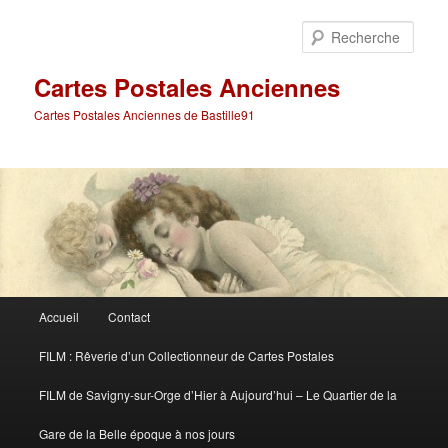
Aller
Aller
au
au
Rech
contenu
contenu
principal
secondaire
Cartes Postales Anciennes
Cartes Postales Anciennes de Bastille91
Menu
Accueil
Contact
principal
FILM : Rêverie d’un Collectionneur de Cartes Postales
FILM de Savigny-sur-Orge d’Hier à Aujourd’hui – Le Quartier de la
Gare de la Belle époque à nos jours