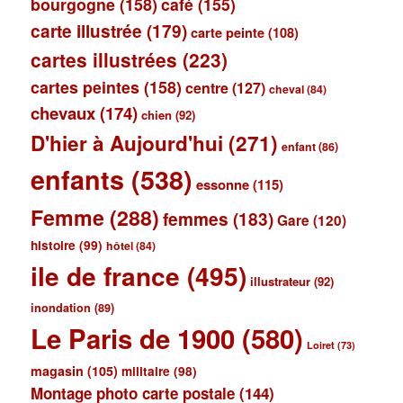
bourgogne
(158)
café
(155)
carte illustrée
(179)
carte peinte
(108)
cartes illustrées
(223)
cartes peintes
(158)
centre
(127)
cheval
(84)
chevaux
(174)
chien
(92)
D'hier à Aujourd'hui
(271)
enfant
(86)
enfants
(538)
essonne
(115)
Femme
(288)
femmes
(183)
Gare
(120)
histoire
(99)
hôtel
(84)
ile de france
(495)
illustrateur
(92)
inondation
(89)
Le Paris de 1900
(580)
Loiret
(73)
magasin
(105)
militaire
(98)
Montage photo carte postale
(144)