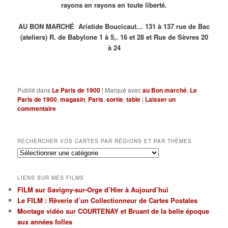
rayons en rayons en toute liberté.
AU BON MARCHÉ Aristide Boucicaut… 131 à 137 rue de Bac
(ateliers) R. de Babylone 1 à 5,. 16 et 28 et Rue de Sèvres 20
à 24
Publié dans
Le Paris de 1900
|
Marqué avec
au Bon marché
,
Le
Paris de 1900
,
magasin
,
Paris
,
sortie
,
table
|
Laisser un
commentaire
RECHERCHER VOS CARTES PAR RÉGIONS ET PAR THÈMES
Rechercher
vos
cartes
LIENS SUR MES FILMS
par
FILM sur Savigny-sur-Orge d’Hier à Aujourd’hui
régions
Le FILM : Rêverie d’un Collectionneur de Cartes Postales
et
par
Montage vidéo sur COURTENAY et Bruant de la belle époque
thèmes
aux années folles