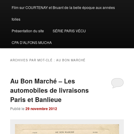
Film sur COURTENAY et Bruant de la belle époque aux années
folles
Présentation du site
SÉRIE PARIS VÉCU
CPA D’ALFONS MUCHA
ARCHIVES PAR MOT-CLÉ :
AU BON MARCHÉ
Au Bon Marché – Les
automobiles de livraisons
Paris et Banlieue
Publié le
29 novembre 2012