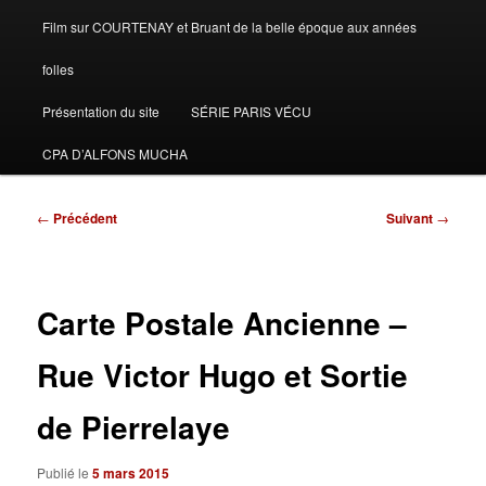
Film sur COURTENAY et Bruant de la belle époque aux années
folles
Présentation du site
SÉRIE PARIS VÉCU
CPA D’ALFONS MUCHA
Navigation
←
Précédent
Suivant
→
des
articles
Carte Postale Ancienne –
Rue Victor Hugo et Sortie
de Pierrelaye
Publié le
5 mars 2015