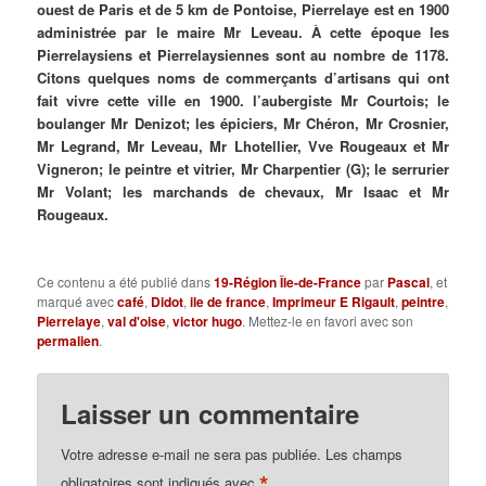
ouest de Paris et de 5 km de Pontoise, Pierrelaye est en 1900
administrée par le maire Mr Leveau. À cette époque les
Pierrelaysiens et Pierrelaysiennes sont au nombre de 1178.
Citons quelques noms de commerçants d’artisans qui ont
fait vivre cette ville en 1900. l’aubergiste Mr Courtois; le
boulanger Mr Denizot; les épiciers, Mr Chéron, Mr Crosnier,
Mr Legrand, Mr Leveau, Mr Lhotellier, Vve Rougeaux et Mr
Vigneron; le peintre et vitrier, Mr Charpentier (G); le serrurier
Mr Volant; les marchands de chevaux, Mr Isaac et Mr
Rougeaux.
Ce contenu a été publié dans
19-Région Île-de-France
par
Pascal
, et
marqué avec
café
,
Didot
,
ile de france
,
Imprimeur E Rigault
,
peintre
,
Pierrelaye
,
val d'oise
,
victor hugo
. Mettez-le en favori avec son
permalien
.
Laisser un commentaire
Votre adresse e-mail ne sera pas publiée.
Les champs
*
obligatoires sont indiqués avec