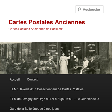
Aller
au
Rech
contenu
principal
Cartes Postales Anciennes
Cartes Postales Anciennes de Bastille91
Menu
Accueil
Contact
principal
FILM : Rêverie d’un Collectionneur de Cartes Postales
FILM de Savigny-sur-Orge d’Hier à Aujourd’hui – Le Quartier de la
Gare de la Belle époque à nos jours