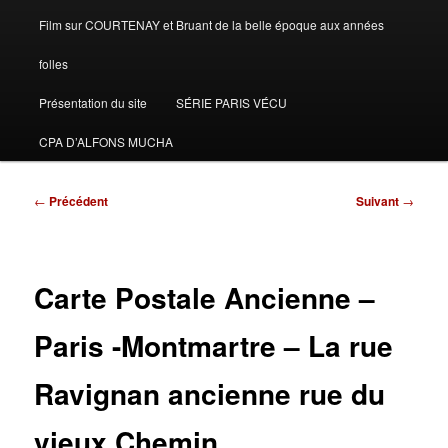
Film sur COURTENAY et Bruant de la belle époque aux années
folles
Présentation du site
SÉRIE PARIS VÉCU
CPA D’ALFONS MUCHA
Navigation
←
Précédent
Suivant
→
des
articles
Carte Postale Ancienne –
Paris -Montmartre – La rue
Ravignan ancienne rue du
vieux Chemin