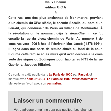
vieux Chemin
éditeur G.C.A
§
Cette rue, une des plus anciennes de Montmartre, provient
d’un chemin du XIVe siècle, le chemin Sacalie, du nom d’un
lieu-dit, qui conduisait de Paris au village de Montmartre. À
la révolution on le nommait déjà le vieux-Chemin, ce fut
ensuite la rue du vieux chemin de Paris. Au numéro 7 de
cette rue vers 1906 à habité
l’écrivain Max
Jacob ( 1876-1944),
il logea dans une sorte de remise située au fond de la cour.
Il quitta cette remise et les murs qu’il avait décorés à la craie
verte des signes du Zodiaques pour habiter au N°19 de la rue
Gabrielle. Jacques Hillairet.
Ce contenu a été publié dans
Le Paris de 1900
par
Pascal
, et
marqué avec
éditeur G.C.A
,
Le Paris de 1900
,
vieux-Montmartre
.
Mettez-le en favori avec son
permalien
.
Laisser un commentaire
Votre adresse e-mail ne sera pas publiée.
Les champs