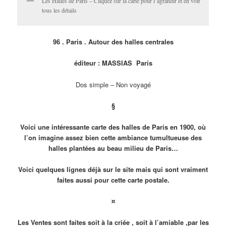
Les Halles de Paris – Cliquez sur la carte pour l’agrandir et en voir
tous les détails
96 . Paris . Autour des halles centrales
éditeur : MASSIAS Paris
Dos simple – Non voyagé
§
Voici une intéressante carte des halles de Paris en 1900, où
l’on imagine assez bien cette ambiance tumultueuse des
halles plantées au beau milieu de Paris…
Voici quelques lignes déjà sur le site mais qui sont vraiment
faites aussi pour cette carte postale.
¤
Les Ventes sont faites soit à la criée , soit à l’amiable ,par les