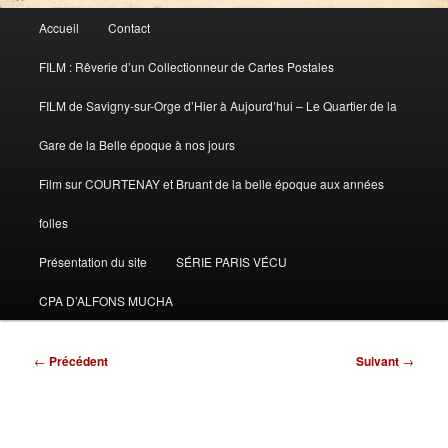
Menu
Accueil
Contact
principal
FILM : Rêverie d’un Collectionneur de Cartes Postales
FILM de Savigny-sur-Orge d’Hier à Aujourd’hui – Le Quartier de la
Gare de la Belle époque à nos jours
Film sur COURTENAY et Bruant de la belle époque aux années
folles
Présentation du site
SÉRIE PARIS VÉCU
CPA D’ALFONS MUCHA
Navigation
←
Précédent
Suivant
→
des
articles