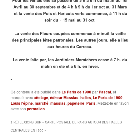
Pour les ventes elle se passent de 3 h à 8 h du matin du 1er
Avril au 30 septembre et de 4 h à 9 h du 1er oct au 31 Mars
et la vente des Pois et Haricots verts commence, à 11 h du
soir du « 15 mai au 31 oct.
La vente des Fleurs coupées commence à minuit la veille
des principales fêtes patronales. Les autres jours, elle a lieu
aux heures du Carreau.
La vente faite par, les Jardiniers-Maraîchers cesse à 7 h. du
matin en été et à 8 h. en hiver.
•
Ce contenu a été publié dans
Le Paris de 1900
par
Pascal
, et
marqué avec
attelage
,
éditeur Massias
,
halles
,
Le Paris de 1900
,
Louis l'épine
,
marché
,
massias
,
papeterie
,
Paris
. Mettez-le en favori
avec son
permalien
.
2 RÉFLEXIONS SUR «
CARTE POSTALE DE PARIS AUTOUR DES HALLES
CENTRALES EN 1900
»