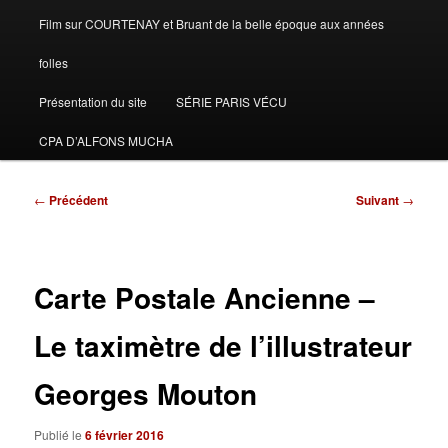
Film sur COURTENAY et Bruant de la belle époque aux années
folles
Présentation du site
SÉRIE PARIS VÉCU
CPA D’ALFONS MUCHA
Navigation
←
Précédent
Suivant
→
des
articles
Carte Postale Ancienne –
Le taximètre de l’illustrateur
Georges Mouton
Publié le
6 février 2016