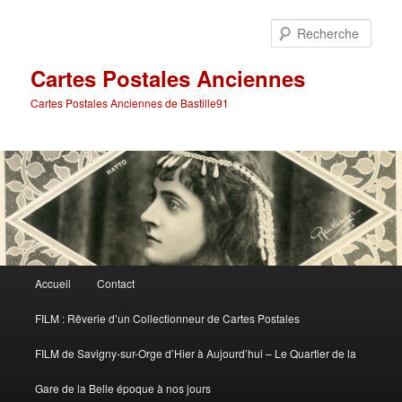
Aller
au
Rech
contenu
principal
Cartes Postales Anciennes
Cartes Postales Anciennes de Bastille91
Menu
Accueil
Contact
principal
FILM : Rêverie d’un Collectionneur de Cartes Postales
FILM de Savigny-sur-Orge d’Hier à Aujourd’hui – Le Quartier de la
Gare de la Belle époque à nos jours