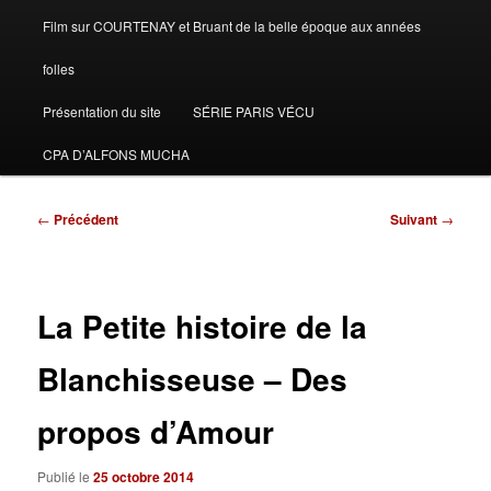
Film sur COURTENAY et Bruant de la belle époque aux années
folles
Présentation du site
SÉRIE PARIS VÉCU
CPA D’ALFONS MUCHA
Navigation
←
Précédent
Suivant
→
des
articles
La Petite histoire de la
Blanchisseuse – Des
propos d’Amour
Publié le
25 octobre 2014