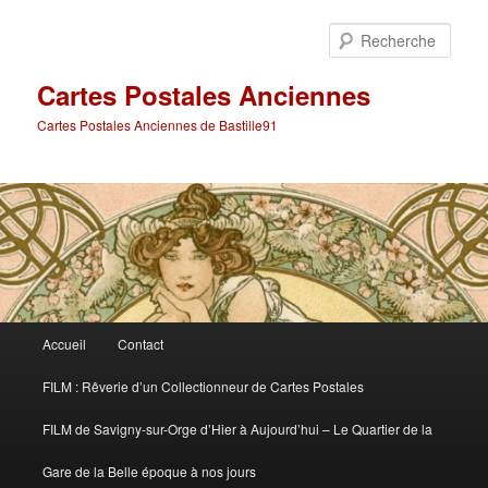
Aller
au
Rech
contenu
principal
Cartes Postales Anciennes
Cartes Postales Anciennes de Bastille91
Menu
Accueil
Contact
principal
FILM : Rêverie d’un Collectionneur de Cartes Postales
FILM de Savigny-sur-Orge d’Hier à Aujourd’hui – Le Quartier de la
Gare de la Belle époque à nos jours