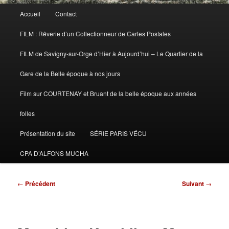
Menu
Accueil
Contact
principal
FILM : Rêverie d’un Collectionneur de Cartes Postales
FILM de Savigny-sur-Orge d’Hier à Aujourd’hui – Le Quartier de la
Gare de la Belle époque à nos jours
Film sur COURTENAY et Bruant de la belle époque aux années
folles
Présentation du site
SÉRIE PARIS VÉCU
CPA D’ALFONS MUCHA
Navigation
←
Précédent
Suivant
→
des
articles