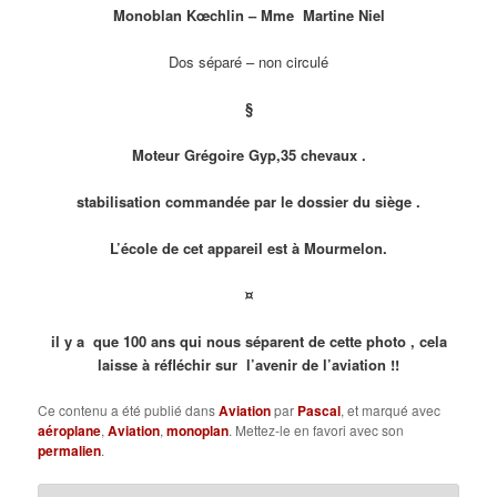
Monoblan K
œ
chlin – Mme Martine Niel
Dos séparé – non circulé
§
Moteur Grégoire Gyp,35 chevaux .
stabilisation commandée par le dossier du siège .
L’école de cet appareil est à Mourmelon.
¤
il y a que 100 ans qui nous séparent de cette photo , cela
laisse à réfléchir sur l’avenir de l’aviation !!
Ce contenu a été publié dans
Aviation
par
Pascal
, et marqué avec
aéroplane
,
Aviation
,
monoplan
. Mettez-le en favori avec son
permalien
.