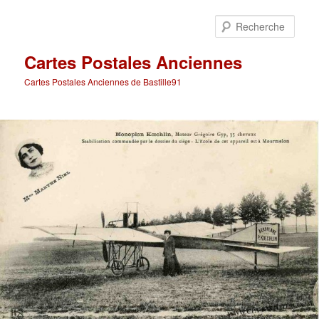
Aller
au
Rech
contenu
principal
Cartes Postales Anciennes
Cartes Postales Anciennes de Bastille91