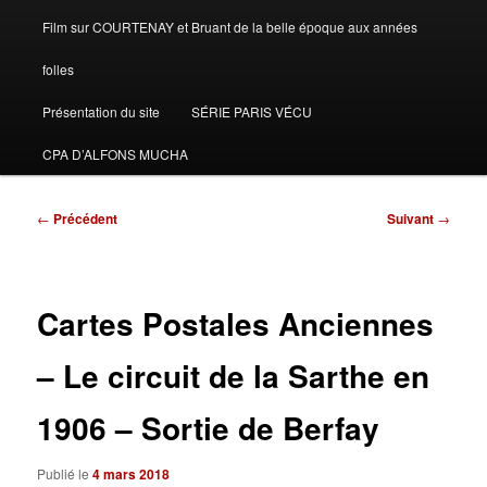
Film sur COURTENAY et Bruant de la belle époque aux années
folles
Présentation du site
SÉRIE PARIS VÉCU
CPA D’ALFONS MUCHA
Navigation
←
Précédent
Suivant
→
des
articles
Cartes Postales Anciennes
– Le circuit de la Sarthe en
1906 – Sortie de Berfay
Publié le
4 mars 2018