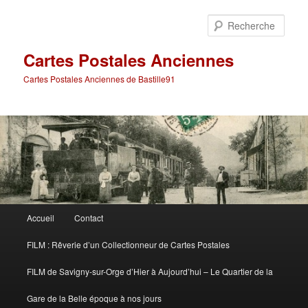
Aller
au
Rech
contenu
principal
Cartes Postales Anciennes
Cartes Postales Anciennes de Bastille91
Menu
Accueil
Contact
principal
FILM : Rêverie d’un Collectionneur de Cartes Postales
FILM de Savigny-sur-Orge d’Hier à Aujourd’hui – Le Quartier de la
Gare de la Belle époque à nos jours