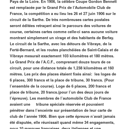
Pays de la Loire. En 1906, la célèbre Coupe Gordon Bennett
est remplacée par le Grand Prix de l’Automobile Club de
France, la compétition a eu lieu les 26 et 27 juin 1906 sur le
circuit de la Sarthe. De très nombreuses cartes postales
seront éditées retraçant ainsi le parcours des voitures de
course, certaines cartes comme celle-ci sans aucune voiture
montrant simplement un virage et des habitants de Berfay.
Le circuit de la Sarthe, avec les détours de Vibraye, de la
Ferté-Bernard, et les routes planchéiées de Saint-Calais et de
Vibraye mesurait exactement 103 kilomètres et 180 mètres.
Le Grand Prix de l’A.C.F., comprenant douze tours de ce
circuit, pour une distance totale de 1,238 kilomètres et 160
mètres. Les prix des places étaient fixés ainsi: les loges de
6 places, 300 francs et la place de tribune, 30 francs. (Pour
l’ensemble de la course). Loge de 6 places, 200 francs et
place de tribune, 20 francs.(pour l’un des deux jours de
l’épreuve). Les membres de l’automobile Club de France
avaient une
tribune spéciale réservée et pouvaient
pénétrer dans l’enceinte sur présentation de leur carte de
club de l’année 1906. Bien que cette épreuve n’avait jamais
été disputée, elle réunissait quand même 34 engagements,
pour 10 marques françaises, deux italiennes et une