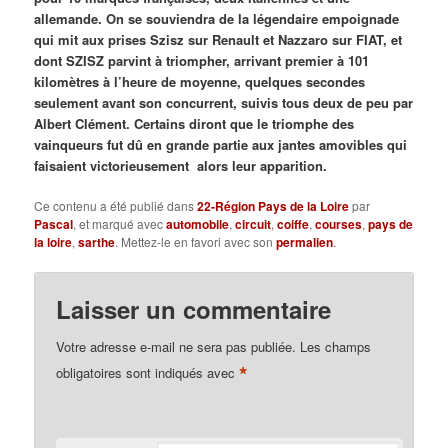
allemande. On se souviendra de la légendaire empoignade
qui mit aux prises Szisz sur Renault et Nazzaro sur FIAT, et
dont SZISZ parvint à triompher, arrivant premier à 101
kilomètres à l’heure de moyenne, quelques secondes
seulement avant son concurrent, suivis tous deux de peu par
Albert Clément. Certains diront que le triomphe des
vainqueurs fut dû en grande partie aux jantes amovibles qui
faisaient victorieusement alors leur apparition.
Ce contenu a été publié dans
22-Région Pays de la Loire
par
Pascal
, et marqué avec
automobile
,
circuit
,
coiffe
,
courses
,
pays de
la loire
,
sarthe
. Mettez-le en favori avec son
permalien
.
Laisser un commentaire
Votre adresse e-mail ne sera pas publiée.
Les champs
*
obligatoires sont indiqués avec