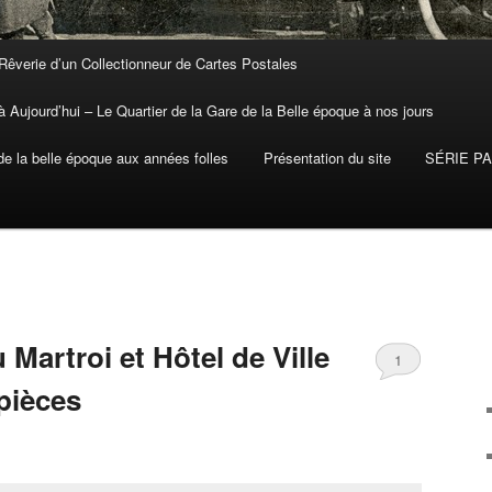
Rêverie d’un Collectionneur de Cartes Postales
 Aujourd’hui – Le Quartier de la Gare de la Belle époque à nos jours
 la belle époque aux années folles
Présentation du site
SÉRIE P
 Martroi et Hôtel de Ville
1
pièces