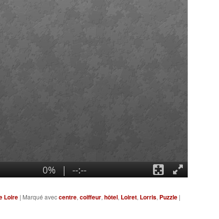
e Loire
|
Marqué avec
centre
,
coiffeur
,
hôtel
,
Loiret
,
Lorris
,
Puzzle
|