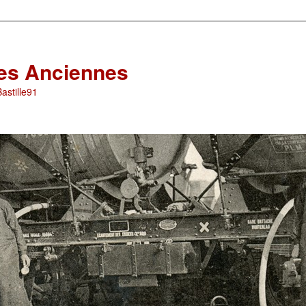
les Anciennes
astille91