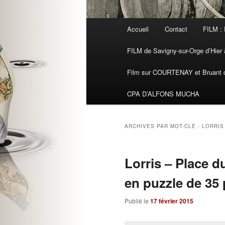
Menu
Accueil
Contact
FILM : 
principal
FILM de Savigny-sur-Orge d’Hier à
Film sur COURTENAY et Bruant de
CPA D’ALFONS MUCHA
ARCHIVES PAR MOT-CLÉ :
LORRIS
Lorris – Place du
en puzzle de 35 
Publié le
17 février 2015